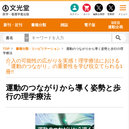
感染症
書籍「データに基づく臨床動作分析」WEB動画
老年医学
看護・介護
雑誌投稿規定
呼吸器
理学療法
電子書籍
書籍「眼手術学」WEB動画
新刊一覧
外科学一般
ログイン
カート
編集企画部
営業部
メニュー
循環器
雑誌案内・年間購読
電子雑誌
書籍「神経症候学 II 改訂第二版」 WEB動画
今後の発行予定
整形外科
最新号
バックナンバー
シリーズ一覧
WEB
新刊・近刊
書籍分類
雑誌
電子版
連動企画
書名
TOP
書籍分類 - リハビリテーション
運動のつながりから導く姿勢と歩行の理
学療法
介入の可能性の広がりを実感！理学療法における
「運動のつながり」の重要性を学び役立てられる1
冊!!
運動のつながりから導く姿勢と歩
行の理学療法