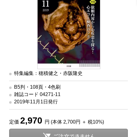
特集編集：穂積健之・赤阪隆史
B5判・108頁・4色刷
雑誌コード 04271-11
2019年11月1日発行
2,970
定価
円 (本体 2,700円 ＋ 税10%)