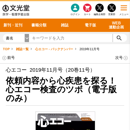
感染症
書籍「データに基づく臨床動作分析」WEB動画
老年医学
看護・介護
雑誌投稿規定
呼吸器
理学療法
電子書籍
書籍「眼手術学」WEB動画
新刊一覧
外科学一般
ログイン
カート
編集企画部
営業部
メニュー
循環器
雑誌案内・年間購読
電子雑誌
書籍「神経症候学 II 改訂第二版」 WEB動画
今後の発行予定
整形外科
最新号
バックナンバー
シリーズ一覧
WEB
新刊・近刊
書籍分類
雑誌
電子版
連動企画
書名
TOP
雑誌一覧
心エコー - バックナンバー
2019年11月号
前号
次号
心エコー 2019年11月号（20巻11号）
依頼内容から心疾患を探る！
心エコー検査のツボ（電子版
のみ）