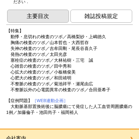
ださい．
主要目次
雑誌投稿規定
【特集】
動悸・息切れの検査のツボ／高橋梨紗・上嶋徳久
胸痛の検査のツボ／山本哲也・大西哲存
失神の検査のツボ／吉牟田剛・尾長谷喜久子
発熱の検査のツボ／太田光彦
塞栓症の検査のツボ／大林祐樹・三宅 誠
心雑音の検査のツボ／田中秀和
心拡大の検査のツボ／小板橋俊美
心肥大の検査のツボ／和田靖明
不整脈の検査のツボ／菊池祥平・瀬尾由広
不整脈以外の心電図異常の検査のツボ／合田亜希子
【症例問題】
［WEB連動企画］
大動脈基部置換術後に脳膿瘍にて発症した人工血管周囲膿瘍の
1例／加藤倫子・池田尚子・福岡裕人
会社案内