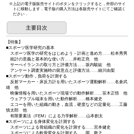
上記の電子版販売サイトのボタンをクリックすると，外部のサイ
トに移動します．電子版の購入方法は各販売サイトにてご確認く
ださい．
主要目次
【特集】
■スポーツ医学研究の基本
スポーツ医学の研究をはじめよう－計画と進め方……松本秀男
統計の意義と基本的な使い方……井桁正尭 他
サーべイランスの取り方と評価方法……坂内駿紘 他
アンケート調査実施時の留意点と評価方法……細川由梨
■スポーツ動作，負荷を計測する
反射マーカー・床反力計を用いたスポーツ運動解析……名倉武
雄 他
映像情報を用いたスポーツ現場での動作解析……笹木正悟 他
ウェアラブル端末を用いた動作解析……橋本健史
エコーを用いた組織の動き，血流，硬度などの定量化……工藤
慎太郎 他
有限要素法（FEM）による力学解析……山本創太
■スポーツによる身体変化を計測する
スポーツによる骨組織の変化を計測する……宮本健史
スポーツによる軟骨変化を計測する……岡 敬之