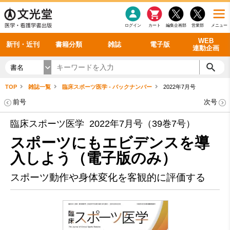
感染症
書籍「データに基づく臨床動作分析」WEB動画
老年医学
看護・介護
雑誌投稿規定
呼吸器
理学療法
電子書籍
書籍「眼手術学」WEB動画
新刊一覧
外科学一般
ログイン
カート
編集企画部
営業部
メニュー
循環器
雑誌案内・年間購読
電子雑誌
書籍「神経症候学 II 改訂第二版」 WEB動画
今後の発行予定
整形外科
最新号
バックナンバー
シリーズ一覧
WEB
新刊・近刊
書籍分類
雑誌
電子版
連動企画
書名
TOP
雑誌一覧
臨床スポーツ医学 - バックナンバー
2022年7月号
前号
次号
臨床スポーツ医学 2022年7月号（39巻7号）
スポーツにもエビデンスを導
入しよう（電子版のみ）
スポーツ動作や身体変化を客観的に評価する