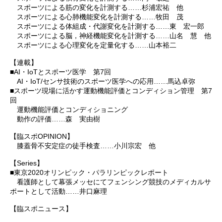
スポーツによる筋の変化を計測する……杉浦宏祐 他
スポーツによる心肺機能変化を計測する……牧田 茂
スポーツによる体組成・代謝変化を計測する……東 宏一郎
スポーツによる脳，神経機能変化を計測する……山名 慧 他
スポーツによる心理変化を定量化する……山本裕二
【連載】
■AI・IoTとスポーツ医学 第7回
AI・IoT/センサ技術のスポーツ医学への応用……馬込卓弥
■スポーツ現場に活かす運動機能評価とコンディション管理 第7
回
運動機能評価とコンディショニング
動作の評価……森 実由樹
【臨スポOPINION】
膝蓋骨不安定症の徒手検査……小川宗宏 他
【Series】
■東京2020オリンピック・パラリンピックレポート
看護師として幕張メッセにてフェンシング競技のメディカルサ
ポートとして活動……井口麻理
【臨スポニュース】