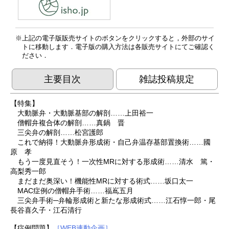
上記の電子版販売サイトのボタンをクリックすると，外部のサイ
トに移動します．電子版の購入方法は各販売サイトにてご確認く
ださい．
主要目次
雑誌投稿規定
【特集】
大動脈弁・大動脈基部の解剖……上田裕一
僧帽弁複合体の解剖……真鍋 晋
三尖弁の解剖……松宮護郎
これで納得！大動脈弁形成術・自己弁温存基部置換術……國
原 孝
もう一度見直そう！一次性MRに対する形成術……清水 篤・
高梨秀一郎
まだまだ奥深い！機能性MRに対する術式……坂口太一
MAC症例の僧帽弁手術……福嶌五月
三尖弁手術─弁輪形成術と新たな形成術式……江石惇一郎・尾
長谷喜久子・江石清行
【症例問題】
［WEB連動企画］