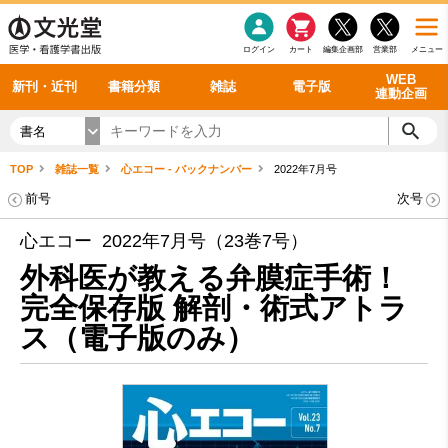
感染症
書籍「データに基づく臨床動作分析」WEB動画
老年医学
看護・介護
雑誌投稿規定
呼吸器
理学療法
電子書籍
書籍「眼手術学」WEB動画
新刊一覧
外科学一般
ログイン
カート
編集企画部
営業部
メニュー
循環器
雑誌案内・年間購読
電子雑誌
書籍「神経症候学 II 改訂第二版」 WEB動画
今後の発行予定
整形外科
最新号
バックナンバー
シリーズ一覧
WEB
新刊・近刊
書籍分類
雑誌
電子版
連動企画
書名
TOP
雑誌一覧
心エコー - バックナンバー
2022年7月号
前号
次号
心エコー 2022年7月号（23巻7号）
外科医が教える弁膜症手術！
完全保存版 解剖・術式アトラ
ス（電子版のみ）