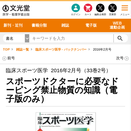
感染症
書籍「データに基づく臨床動作分析」WEB動画
老年医学
看護・介護
雑誌投稿規定
呼吸器
理学療法
電子書籍
書籍「眼手術学」WEB動画
新刊一覧
外科学一般
ログイン
カート
編集企画部
営業部
メニュー
循環器
雑誌案内・年間購読
電子雑誌
書籍「神経症候学 II 改訂第二版」 WEB動画
今後の発行予定
整形外科
最新号
バックナンバー
シリーズ一覧
WEB
新刊・近刊
書籍分類
雑誌
電子版
連動企画
書名
TOP
雑誌一覧
臨床スポーツ医学 - バックナンバー
2016年2月号
前号
次号
臨床スポーツ医学 2016年2月号（33巻2号）
スポーツドクターに必要なド
ーピング禁止物質の知識（電
子版のみ）