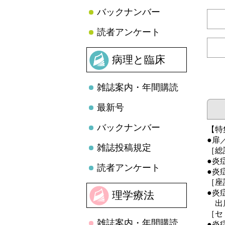
バックナンバー
読者アンケート
病理と臨床
雑誌案内・年間購読
最新号
バックナンバー
【特
●扉
雑誌投稿規定
［総
●炎
読者アンケート
●炎
［座
●炎
理学療法
出席
［セ
雑誌案内・年間購読
●炎