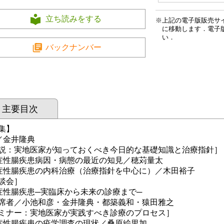
立ち読みをする
上記の電子版販売サ
に移動します．電子
い．
バックナンバー
主要目次
集】
／金井隆典
説：実地医家が知っておくべき今日的な基礎知識と治療指針］
症性腸疾患病因・病態の最近の知見／穂苅量太
症性腸疾患の内科治療（治療指針を中心に）／木田裕子
談会］
症性腸疾患─実臨床から未来の診療まで─
者／小池和彦・金井隆典・都築義和・猿田雅之
ミナー：実地医家が実践すべき診療のプロセス］
症性腸疾患の疫学調査の現状／桑原絵里加