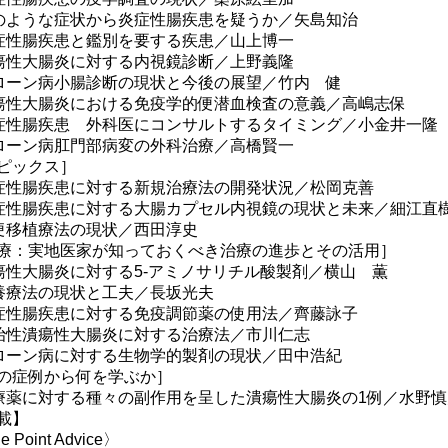
のような症状から炎症性腸疾患を疑うか／矢島知治
症性腸疾患と鑑別を要する疾患／山上博一
瘍性大腸炎に対する内視鏡診断／上野義隆
ローン病小腸診断の現状と今後の展望／竹内 健
瘍性大腸炎における免疫学的便潜血検査の意義／高嶋志保
症性腸疾患 外科医にコンサルトするタイミング／小金井一隆
ローン病肛門部病変の外科治療／高橋賢一
ピックス］
症性腸疾患に対する新規治療法の開発状況／松岡克善
症性腸疾患に対する大腸カプセル内視鏡の現状と未来／細江直
便移植療法の現状／西田淳史
療：実地医家が知っておくべき治療の進歩とその活用］
瘍性大腸炎に対する5-アミノサリチル酸製剤／横山 薫
養療法の現状と工夫／長坂光夫
症性腸疾患に対する免疫調節薬の使用法／齊藤詠子
治性潰瘍性大腸炎に対する治療法／市川仁志
ローン病に対する生物学的製剤の現状／田中浩紀
の症例から何を学ぶか］
療薬に対する種々の副作用を呈した潰瘍性大腸炎の1例／水野慎
載】
 Point Advice〉