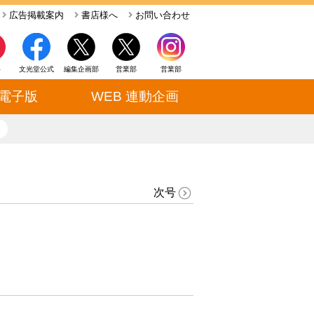
広告掲載案内
書店様へ
お問い合わせ
ト
文光堂公式
編集企画部
営業部
営業部
電子版
WEB 連動企画
close
次号