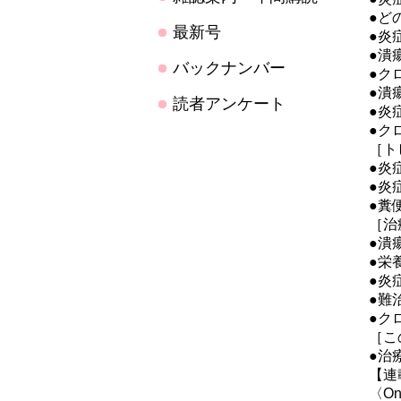
●ど
最新号
●炎
●潰
バックナンバー
●ク
●潰
読者アンケート
●炎
●ク
［ト
●炎
●炎
●糞
［治
●潰
●栄
●炎
●難
●ク
［こ
●治
【連
〈One