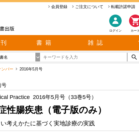
会員登録
ご注文について
転載許諾申請
ログイン
カー
近刊
書 籍
雑 誌
書名
ックナンバー
2016年5月号
前号
ical Practice 2016年5月号（33巻5号）
症性腸疾患（電子版のみ）
しい考えかたに基づく実地診療の実践