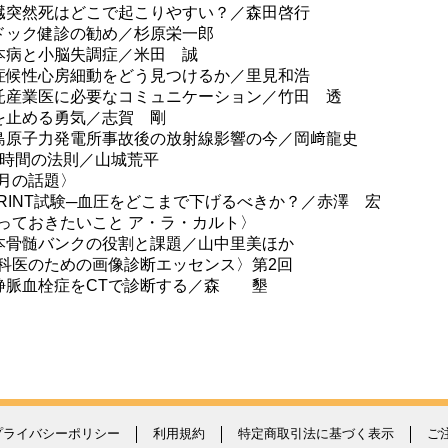
臓突然死はどこで起こりやすい？／森田啓行
ドック健診の勧め／杉原栄一郎
本病と小脳失調症／米田 誠
症候性心房細動をどう見つけるか／里見和浩
託産業医に必要なコミュニケーション／竹田 透
を止める勇気／志賀 剛
島原子力発電所事故後の放射線影響の今／岡﨑龍史
万時間の法則／山城荒平
月の話題〉
PRINT試験─血圧をどこまで下げるべきか？／赤澤 宏
っておきたいこと ア・ラ・カルト〉
本骨髄バンクの役割と課題／山中里美ほか
科医のための画像診断エッセンス〉第2回
静脈血栓症をCTで診断する／森 墾
プライバシーポリシー
利用規約
特定商取引法に基づく表示
ご