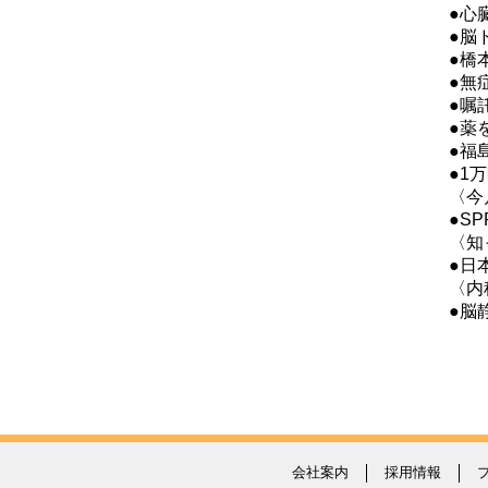
●心
●脳
●橋
●無
●嘱
●薬
●福
●1
〈今
●S
〈知
●日
〈内
●脳
会社案内
採用情報