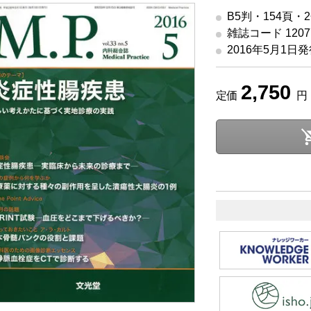
B5判・154頁・
雑誌コード 12077
2016年5月1日
2,750
定価
円 