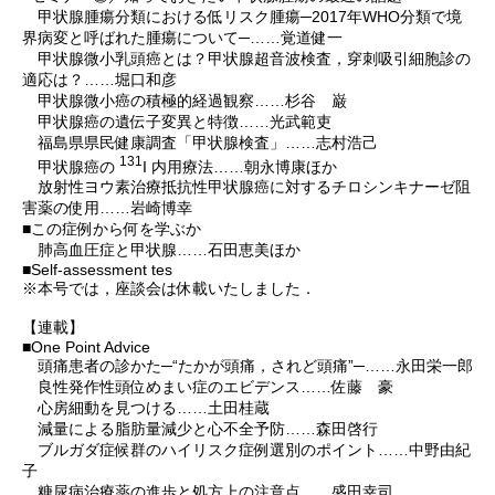
甲状腺腫瘍分類における低リスク腫瘍─2017年WHO分類で境
界病変と呼ばれた腫瘍について─……覚道健一
甲状腺微小乳頭癌とは？甲状腺超音波検査，穿刺吸引細胞診の
適応は？……堀口和彦
甲状腺微小癌の積極的経過観察……杉谷 巌
甲状腺癌の遺伝子変異と特徴……光武範吏
福島県県民健康調査「甲状腺検査」……志村浩己
131
甲状腺癌の
I 内用療法……朝永博康ほか
放射性ヨウ素治療抵抗性甲状腺癌に対するチロシンキナーゼ阻
害薬の使用……岩崎博幸
■この症例から何を学ぶか
肺高血圧症と甲状腺……石田恵美ほか
■Self-assessment tes
※本号では，座談会は休載いたしました．
【連載】
■One Point Advice
頭痛患者の診かた─“たかが頭痛，されど頭痛”─……永田栄一郎
良性発作性頭位めまい症のエビデンス……佐藤 豪
心房細動を見つける……土田桂蔵
減量による脂肪量減少と心不全予防……森田啓行
ブルガダ症候群のハイリスク症例選別のポイント……中野由紀
子
糖尿病治療薬の進歩と処方上の注意点……盛田幸司