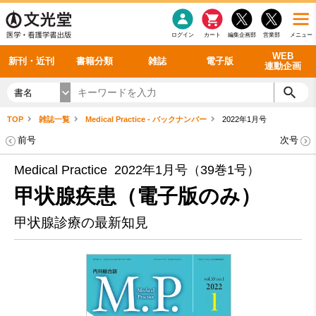
感染症
書籍「データに基づく臨床動作分析」WEB動画
老年医学
看護・介護
雑誌投稿規定
呼吸器
理学療法
電子書籍
書籍「眼手術学」WEB動画
新刊一覧
外科学一般
ログイン
カート
編集企画部
営業部
メニュー
循環器
雑誌案内・年間購読
電子雑誌
書籍「神経症候学 II 改訂第二版」 WEB動画
今後の発行予定
整形外科
最新号
バックナンバー
シリーズ一覧
WEB
新刊・近刊
書籍分類
雑誌
電子版
連動企画
書名
TOP
雑誌一覧
Medical Practice - バックナンバー
2022年1月号
前号
次号
Medical Practice 2022年1月号（39巻1号）
甲状腺疾患（電子版のみ）
甲状腺診療の最新知見