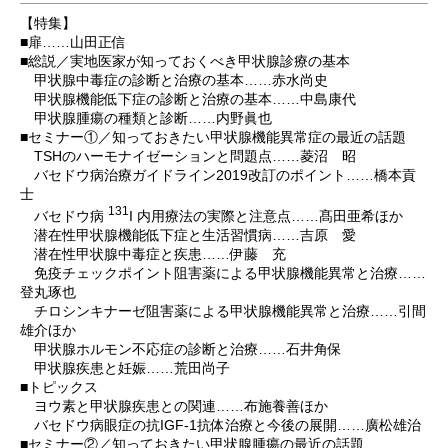
【特集】
■扉……山田正信
■総説／実地医家が知っておくべき甲状腺診療の基本
甲状腺中毒症の診断と治療の基本……赤水尚史
甲状腺機能低下症の診断と治療の基本……中島康代
甲状腺腫瘍の種類と診断……内野眞也
■セミナー①／知っておきたい甲状腺機能異常症の最近の話題
TSHのハーモナイゼーションと問題点……菱沼 昭
バセドウ病治療ガイドライン2019改訂のポイント……橋本貢
士
131
バセドウ病
I 内用療法の実際と注意点……髙田亜希ほか
潜在性甲状腺機能低下症と生活習慣病……吉原 愛
潜在性甲状腺中毒症と疾患……伊藤 充
免疫チェックポイント阻害薬による甲状腺機能異常と治療……
登丸琢也
チロシンキナーゼ阻害薬による甲状腺機能異常と治療……引間
雄介ほか
甲状腺ホルモン不応症の診断と治療……石井角保
甲状腺疾患と妊娠……荒田尚子
■トピックス
ヨウ素と甲状腺疾患との関連……布施養善ほか
バセドウ病眼症の抗IGF-1抗体治療と今後の展開……廣松雄治
■セミナー②／知っておきたい甲状腺腫瘍の最近の話題