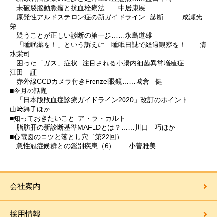
未破裂脳動脈瘤と抗血栓療法……中居康展
原発性アルドステロン症の新ガイドライン─診断─……成瀬光
栄
疑うことが正しい診断の第一歩……永島道雄
「睡眠薬を！」という訴えに，睡眠日誌で経過観察を！……清
水栄司
困った「ガス」症状─注目される小腸内細菌異常増殖症─……
江田 証
赤外線CCDカメラ付きFrenzel眼鏡……城倉 健
■今月の話題
「日本版敗血症診療ガイドライン2020」改訂のポイント……
山﨑舞子ほか
■知っておきたいこと ア・ラ・カルト
脂肪肝の新診断基準MAFLDとは？……川口 巧ほか
■心電図のコツと落とし穴（第22回）
急性冠症候群との鑑別疾患（6）……小菅雅美
会社案内
採用情報