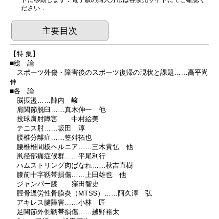
ださい．
主要目次
【特 集】
■総 論
スポーツ外傷・障害後のスポーツ復帰の現状と課題……高平尚
伸
■各 論
脳振盪……陣内 峻
肩関節脱臼……真木伸一 他
投球肩肘障害……中村絵美
テニス肘……坂田 淳
腰椎分離症……笠舛拓也
腰椎椎間板ヘルニア……三木貴弘 他
鼡径部痛症候群……平尾利行
ハムストリング肉ばなれ……秋吉直樹
膝前十字靱帯損傷……上田雄也 他
ジャンパー膝……窪田智史
脛骨過労性骨膜炎（MTSS）……阿久澤 弘
アキレス腱障害……小林 匠
足関節外側靱帯損傷……越野裕太