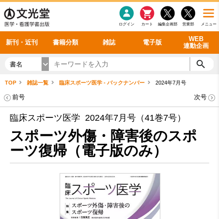
感染症
書籍「データに基づく臨床動作分析」WEB動画
老年医学
看護・介護
雑誌投稿規定
呼吸器
理学療法
電子書籍
書籍「眼手術学」WEB動画
新刊一覧
外科学一般
ログイン
カート
編集企画部
営業部
メニュー
循環器
雑誌案内・年間購読
電子雑誌
書籍「神経症候学 II 改訂第二版」 WEB動画
今後の発行予定
整形外科
最新号
バックナンバー
シリーズ一覧
WEB
新刊・近刊
書籍分類
雑誌
電子版
連動企画
書名
TOP
雑誌一覧
臨床スポーツ医学 - バックナンバー
2024年7月号
前号
次号
臨床スポーツ医学 2024年7月号（41巻7号）
スポーツ外傷・障害後のスポ
ーツ復帰（電子版のみ）