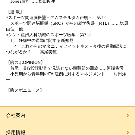
Jones骨折……松田匠生
【連 載】
◉スポーツ関連脳振盪－アムステルダム声明－ 第7回
スポーツ関連脳振盪（SRC）からの就学復帰（RTL）……塩原
由佳 他
◉シン・産婦人科領域のスポーツ医学 第7回
Ⅱ 妊娠中の運動に関する新知見
4 これからのマタニティフィットネス－今後の運動療法に
つながるか？……高尾美穂
【臨スポOPINION】
首尾一貫!?投球動作で見逃せない頭頚部の回旋……河端将司
小児期から青年期のFAI症例に対するマネジメント……村田洋
一
【臨スポニュース】
会社案内
採用情報