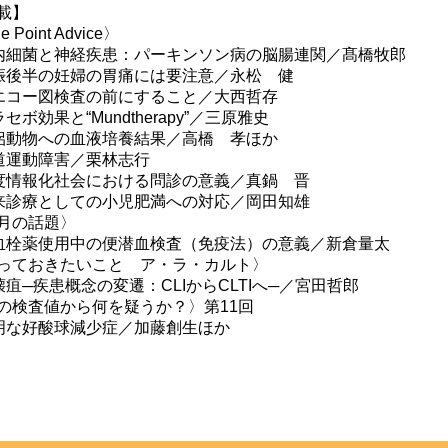
載】
 Point Advice〉
内細菌と神経疾患：パーキンソン病の脳腸連関／髙橋牧郎
娠後半の妊婦の胃痛には要注意／永松 健
エコー図検査の前にすること／大西哲存
セボ効果と“Mundtherapy”／三原雅史
侶動物への血液培養結果／高橋 孝ほか
道運動障害／栗林志行
度情報化社会における問診の意義／真鍋 晋
来診療としての小児肥満への対応／岡田知雄
月の話題〉
血栓薬使用中の便潜血検査（免疫法）の意義／新倉量太
っておきたいこと ア・ラ・カルト〉
壊疽─疾患概念の変遷：CLIからCLTIへ─／宮田哲郎
の検査値から何を疑うか？〉第11回
明な好酸球減少症／加藤創生ほか