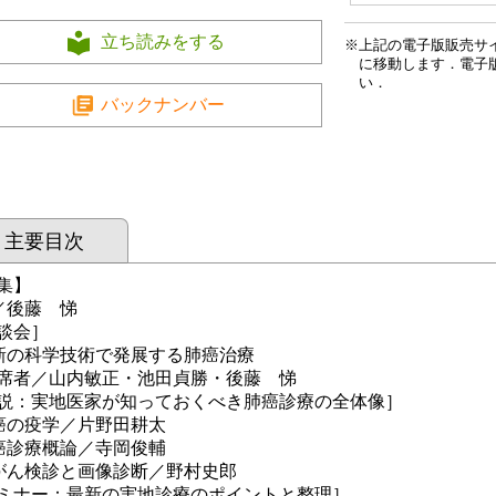
立ち読みをする
上記の電子版販売サ
に移動します．電子
い．
バックナンバー
主要目次
集】
／後藤 悌
談会］
新の科学技術で発展する肺癌治療
者／山内敏正・池田貞勝・後藤 悌
説：実地医家が知っておくべき肺癌診療の全体像］
癌の疫学／片野田耕太
癌診療概論／寺岡俊輔
がん検診と画像診断／野村史郎
ミナー：最新の実地診療のポイントと整理］