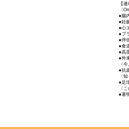
【連
〈One
●腸
●妊
●心
●プラ
●伴
●食
●高
●外
〈今
●抗
〈知
●足
〈こ
●著