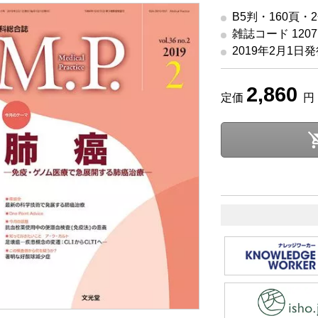
B5判・160頁・
雑誌コード 12077
2019年2月1日
2,860
定価
円 