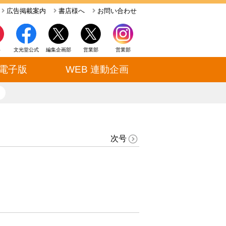
広告掲載案内
書店様へ
お問い合わせ
ト
文光堂公式
編集企画部
営業部
営業部
電子版
WEB 連動企画
close
次号