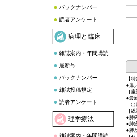
バックナンバー
読者アンケート
病理と臨床
雑誌案内・年間購読
最新号
バックナンバー
【特
●扉
雑誌投稿規定
［座
●最
読者アンケート
出席
［総
●肺
理学療法
●肺
●肺
雑誌案内・年間購読
［セ