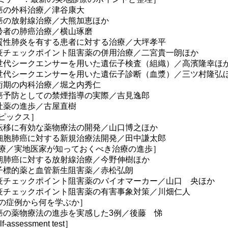
癌の外科治療／津谷康大
癌の放射線治療／大熊加恵ほか
齢者の肺癌治療／横山琢磨
質性肺炎を有する患者に対する治療／大坪孝平
疫チェックポイント阻害薬の併用治療／二宮貴一朗ほか
世代シークエンサーを用いた遺伝子検査（組織）／高濱隆幸ほ
世代シークエンサーを用いた遺伝子診断（血漿）／三ツ村隆弘
術期の内科治療／堀之内秀仁
癌予防としての禁煙指導の実際／吉見逸郎
吐薬の進歩／古屋直樹
ピックス］
転移に有効な薬物療法の開発／山口博之ほか
細胞肺癌に対する新規治療法開発／田中謙太郎
療／実地医家が知っておくべき治療の進歩］
期肺癌に対する放射線治療／今野伸樹ほか
子標的薬と血管新生阻害薬／赤松弘朗
疫チェックポイント阻害薬のバイオマーカー／山口 央ほか
疫チェックポイント阻害薬の有害事象対策／川畑仁人
の症例から何を学ぶか］
癌の薬物療法の進歩を実感した3例／後藤 悌
f-assessment test］