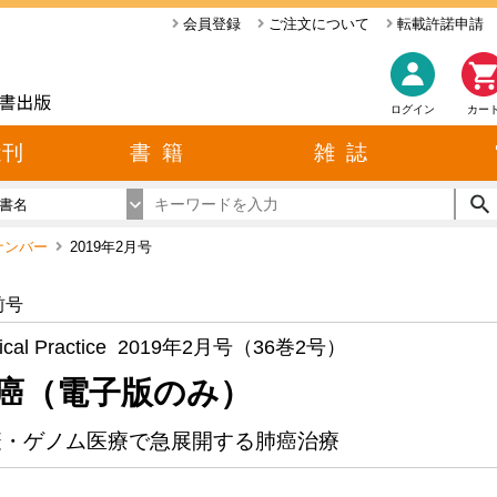
会員登録
ご注文について
転載許諾申請
ログイン
カー
近刊
書 籍
雑 誌
書名
ックナンバー
2019年2月号
前号
ical Practice 2019年2月号（36巻2号）
癌（電子版のみ）
疫・ゲノム医療で急展開する肺癌治療