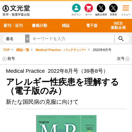
感染症
書籍「データに基づく臨床動作分析」WEB動画
老年医学
看護・介護
雑誌投稿規定
呼吸器
理学療法
電子書籍
書籍「眼手術学」WEB動画
新刊一覧
外科学一般
ログイン
カート
編集企画部
営業部
メニュー
循環器
雑誌案内・年間購読
電子雑誌
書籍「神経症候学 II 改訂第二版」 WEB動画
今後の発行予定
整形外科
最新号
バックナンバー
シリーズ一覧
WEB
新刊・近刊
書籍分類
雑誌
電子版
連動企画
書名
TOP
雑誌一覧
Medical Practice - バックナンバー
2022年8月号
前号
次号
Medical Practice 2022年8月号（39巻8号）
アレルギー性疾患を理解する
（電子版のみ）
新たな国民病の克服に向けて