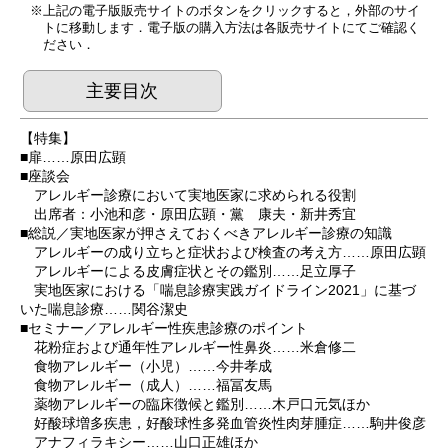
上記の電子版販売サイトのボタンをクリックすると，外部のサイ
トに移動します．電子版の購入方法は各販売サイトにてご確認く
ださい．
主要目次
【特集】
■扉……原田広顕
■座談会
アレルギー診療において実地医家に求められる役割
出席者：小池和彦・原田広顕・黨 康夫・新井秀宜
■総説／実地医家が押さえておくべきアレルギー診療の知識
アレルギーの成り立ちと症状および検査の考え方……原田広顕
アレルギーによる皮膚症状とその鑑別……足立厚子
実地医家における「喘息診療実践ガイドライン2021」に基づ
いた喘息診療……関谷潔史
■セミナー／アレルギー性疾患診療のポイント
花粉症および通年性アレルギー性鼻炎……米倉修二
食物アレルギー（小児）……今井孝成
食物アレルギー（成人）……福冨友馬
薬物アレルギーの臨床徴候と鑑別……木戸口元気ほか
好酸球増多疾患，好酸球性多発血管炎性肉芽腫症……駒井俊彦
アナフィラキシー……山口正雄ほか