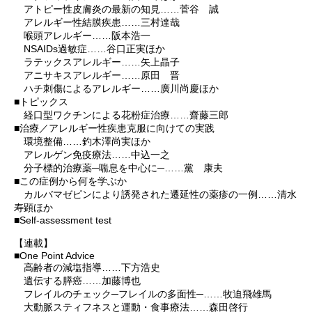
アトピー性皮膚炎の最新の知見……菅谷 誠
アレルギー性結膜疾患……三村達哉
喉頭アレルギー……阪本浩一
NSAIDs過敏症……谷口正実ほか
ラテックスアレルギー……矢上晶子
アニサキスアレルギー……原田 晋
ハチ刺傷によるアレルギー……廣川尚慶ほか
■トピックス
経口型ワクチンによる花粉症治療……齋藤三郎
■治療／アレルギー性疾患克服に向けての実践
環境整備……釣木澤尚実ほか
アレルゲン免疫療法……中込一之
分子標的治療薬─喘息を中心に─……黨 康夫
■この症例から何を学ぶか
カルバマゼピンにより誘発された遷延性の薬疹の一例……清水
寿顕ほか
■Self-assessment test
【連載】
■One Point Advice
高齢者の減塩指導……下方浩史
遺伝する膵癌……加藤博也
フレイルのチェック─フレイルの多面性─……牧迫飛雄馬
大動脈スティフネスと運動・食事療法……森田啓行