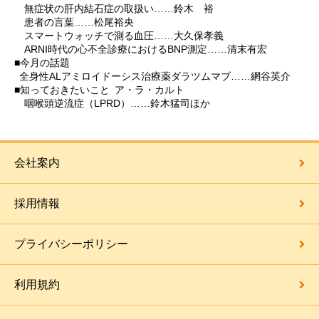
無症状の肝内結石症の取扱い……鈴木 裕
患者の言葉……松尾裕央
スマートウォッチで測る血圧……大久保孝義
ARNI時代の心不全診療におけるBNP測定……清末有宏
■今月の話題
全身性ALアミロイドーシス治療薬ダラツムマブ……網谷英介
■知っておきたいこと ア・ラ・カルト
咽喉頭逆流症（LPRD）……鈴木猛司ほか
会社案内
採用情報
プライバシーポリシー
利用規約