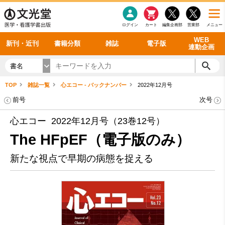
感染症
書籍「データに基づく臨床動作分析」WEB動画
老年医学
看護・介護
雑誌投稿規定
呼吸器
理学療法
電子書籍
書籍「眼手術学」WEB動画
新刊一覧
外科学一般
ログイン
カート
編集企画部
営業部
メニュー
循環器
雑誌案内・年間購読
電子雑誌
書籍「神経症候学 II 改訂第二版」 WEB動画
今後の発行予定
整形外科
最新号
バックナンバー
シリーズ一覧
WEB
新刊・近刊
書籍分類
雑誌
電子版
連動企画
書名
TOP
雑誌一覧
心エコー - バックナンバー
2022年12月号
前号
次号
心エコー 2022年12月号（23巻12号）
The HFpEF（電子版のみ）
新たな視点で早期の病態を捉える