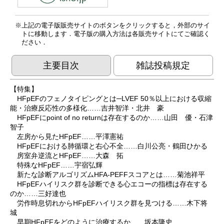
上記の電子版販売サイトのボタンをクリックすると，外部のサイ
トに移動します．電子版の購入方法は各販売サイトにてご確認く
ださい．
主要目次
雑誌投稿規定
【特集】
HFpEFのフェノタイピングとは─LVEF 50％以上における収縮
能・治療反応性の多様化……吉井智洋・北井 豪
HFpEFにpoint of no returnは存在するのか……山田 優・石津
智子
左房から見たHFpEF……平澤憲祐
HFpEFにおける肺循環と右心不全……白川公亮・鶴田ひかる
房室弁逆流とHFpEF……大森 拓
特殊なHFpEF……宇宿弘輝
新たな診断アルゴリズムHFA-PEFFスコアとは……菊池祥平
HFpEFハイリスク群を診断できる心エコーの指標は存在する
のか……三好達也
労作時息切れからHFpEFハイリスク群を見つける……木下将
城
早期HFpEFをどのように治療するか……坂本隆史