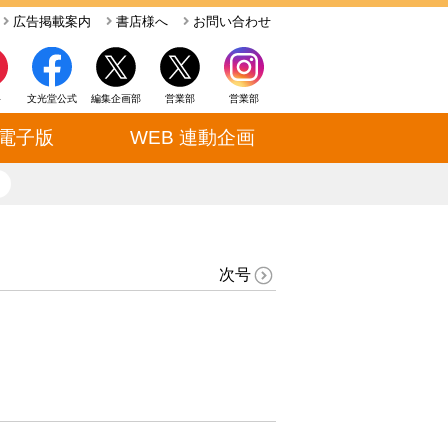
広告掲載案内
書店様へ
お問い合わせ
ト
文光堂公式
編集企画部
営業部
営業部
電子版
WEB 連動企画
close
次号