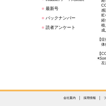
経食
CO
最新号
感染
IE
バックナンバー
経食
植え
読者アンケート
成人
【症
体位
【C
◉
Som
左房
会社案内
採用情報