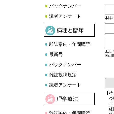
バックナンバー
読者アンケート
本誌
病理と臨床
雑誌案内・年間購読
上記
最新号
画に
バックナンバー
雑誌投稿規定
読者アンケート
【特
理学療法
今振
エコ
経胸
雑誌案内・年間購読