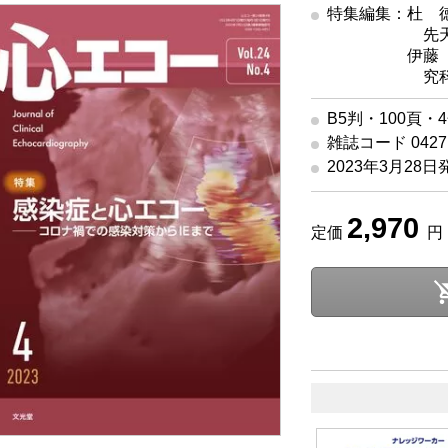
特集編集：杜 
先
特集編集
伊藤 
究
B5判・100頁・
雑誌コード 04271
2023年3月28日
2,970
定価
円 