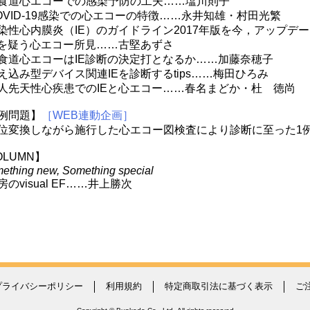
道心エコーでの感染予防の工夫……塩川則子
VID-19感染での心エコーの特徴……永井知雄・村田光繁
性心内膜炎（IE）のガイドライン2017年版を今，アップデ
を疑う心エコー所見……古堅あずさ
道心エコーはIE診断の決定打となるか……加藤奈穂子
込み型デバイス関連IEを診断するtips……梅田ひろみ
先天性心疾患でのIEと心エコー……春名まどか・杜 徳尚
例問題】
［WEB連動企画］
変換しながら施行した心エコー図検査により診断に至った1
OLUMN】
ething new, Something special
のvisual EF……井上勝次
プライバシーポリシー
利用規約
特定商取引法に基づく表示
ご