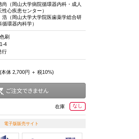
徳尚（岡山大学病院循環器内科・成人
天性心疾患センター）
浩（岡山大学大学院医歯薬学総合研
科循環器内科学）
4色刷
-4
発行
(本体 2,700円 ＋ 税10%)
なし
在庫
電子版販売サイト