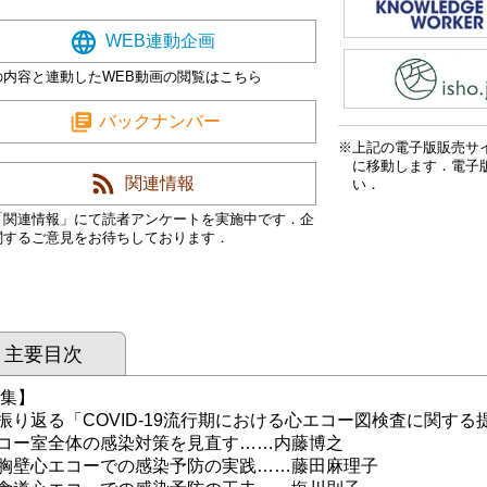
WEB連動企画
の内容と連動したWEB動画の閲覧はこちら
バックナンバー
上記の電子版販売サ
に移動します．電子
関連情報
い．
「関連情報」にて読者アンケートを実施中です．企
関するご意見をお待ちしております．
主要目次
 集】
り返る「COVID-19流行期における心エコー図検査に関する
ー室全体の感染対策を見直す……内藤博之
壁心エコーでの感染予防の実践……藤田麻理子