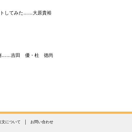
ートしてみた……大原貴裕
例……吉田 優・杜 徳尚
注文について
お問い合わせ