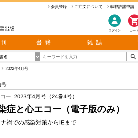
会員登録
ご注文について
転載許諾申請
ログイン
カー
近刊
書 籍
雑 誌
書名
ー
2023年4月号
前号
コー 2023年4月号（24巻4号）
染症と心エコー（電子版のみ）
ナ禍での感染対策からIEまで