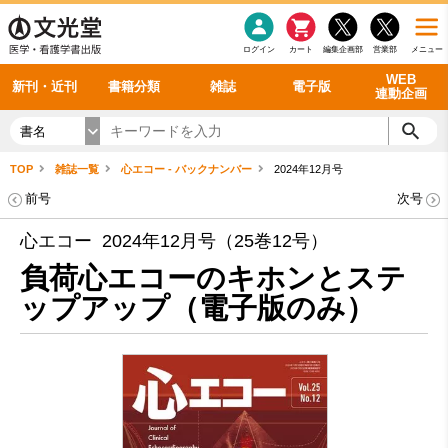
感染症
書籍「データに基づく臨床動作分析」WEB動画
老年医学
看護・介護
雑誌投稿規定
呼吸器
理学療法
電子書籍
書籍「眼手術学」WEB動画
新刊一覧
外科学一般
ログイン
カート
編集企画部
営業部
メニュー
循環器
雑誌案内・年間購読
電子雑誌
書籍「神経症候学 II 改訂第二版」 WEB動画
今後の発行予定
整形外科
最新号
バックナンバー
シリーズ一覧
WEB
新刊・近刊
書籍分類
雑誌
電子版
連動企画
書名
TOP
雑誌一覧
心エコー - バックナンバー
2024年12月号
前号
次号
心エコー 2024年12月号（25巻12号）
負荷心エコーのキホンとステ
ップアップ（電子版のみ）