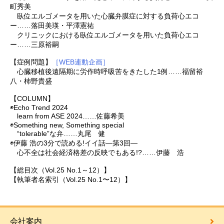
町秀美
臥位エルゴメータを用いた心臓弁膜症に対する負荷心エコ
ー……落田美瑛・平澤憲祐
クリニックにおける臥位エルゴメータを用いた負荷心エコ
ー……三原裕嗣
【症例問題】
［WEB連動企画］
心臓移植後遠隔期に労作時呼吸苦をきたした1例……福留裕
八・柿野貴盛
【COLUMN】
◉Echo Trend 2024
learn from ASE 2024……佐藤希美
◉Something new, Something special
“tolerable”な弁……丸尾 健
◉伊藤 浩の3分で読める!イイ話―第3回―
心不全は社会経済格差の反映でもある!?……伊藤 浩
【総目次（Vol.25 No.1～12）】
【執筆者名索引（Vol.25 No.1〜12）】
会社案内