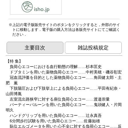
上記の電子版販売サイトのボタンをクリックすると，外部のサイ
トに移動します．電子版の購入方法は各販売サイトにてご確認く
ださい．
主要目次
雑誌投稿規定
【特 集】
負荷心エコーにおける血行動態の理解……杉本匡史
ドブタミンを用いた薬物負荷心エコー……中村美穂・磯谷彰宏
冠血流評価を目的とした薬物負荷心エコー……角田健太郎・土
肥 薫
下肢陽圧および下肢挙上による負荷心エコー……平田有紀奈・
山田博胤
左室流出路狭窄に対する座位負荷心エコー……渡邉崇量
パーティーバルーンを用いた負荷心エコー……鬼頭健人・片岡
明久
ハンドグリップを用いた負荷心エコー……辻永真吾
6分間歩行試験を用いた負荷心エコー……佐藤如雄
臥位エルゴメータを用いた心不全に対する負荷心エコー……反