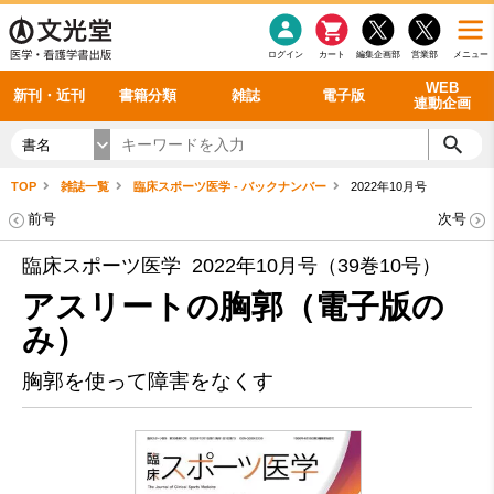
感染症
書籍「データに基づく臨床動作分析」WEB動画
老年医学
看護・介護
雑誌投稿規定
呼吸器
理学療法
電子書籍
書籍「眼手術学」WEB動画
新刊一覧
外科学一般
ログイン
カート
編集企画部
営業部
メニュー
循環器
雑誌案内・年間購読
電子雑誌
書籍「神経症候学 II 改訂第二版」 WEB動画
今後の発行予定
整形外科
最新号
バックナンバー
シリーズ一覧
WEB
新刊・近刊
書籍分類
雑誌
電子版
連動企画
書名
TOP
雑誌一覧
臨床スポーツ医学 - バックナンバー
2022年10月号
前号
次号
臨床スポーツ医学 2022年10月号（39巻10号）
アスリートの胸郭（電子版の
み）
胸郭を使って障害をなくす