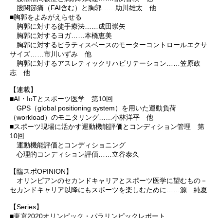
股関節痛（FAI含む）と胸郭……助川雄太 他
■胸郭をよみがえらせる
胸郭に対する徒手療法……成田崇矢
胸郭に対するヨガ……本橋恵美
胸郭に対するピラティスベースのモーターコントロールエクサ
サイズ……市川いずみ 他
胸郭に対するアスレティックリハビリテーション……笠原政
志 他
【連載】
■AI・IoTとスポーツ医学 第10回
GPS（global positioning system）を用いた運動負荷
（workload）のモニタリング……小林洋平 他
■スポーツ現場に活かす運動機能評価とコンディション管理 第
10回
運動機能評価とコンディショニング
心理的コンディション評価……立谷泰久
【臨スポOPINION】
オリンピアンのセカンドキャリアとスポーツ医学に望むもの－
セカンドキャリア以降にもスポーツを楽しむために……源 純夏
【Series】
■東京2020オリンピック・パラリンピックレポート