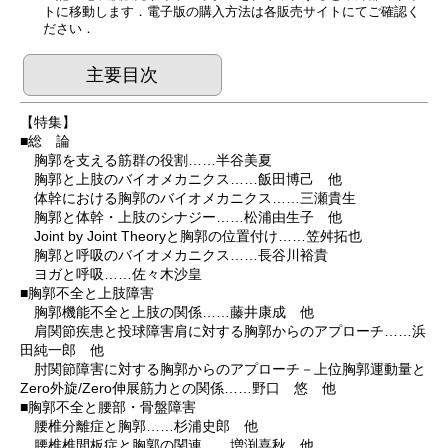
トに移動します．電子版の購入方法は各販売サイトにてご確認く
ださい．
主要目次
【特集】
■総 論
胸郭を支える筋群の役割……半谷美夏
胸郭と上肢のバイオメカニクス……飯田博己 他
体幹における胸郭のバイオメカニクス……三瀬貴生
胸郭と体幹・上肢のシナジー……松浦由生子 他
Joint by Joint Theoryと胸郭の位置付け……笠舛拓也
胸郭と呼吸のバイオメカニクス……長谷川裕貴
ヨガと呼吸……佐々木沙皇
■胸郭不全と上肢障害
胸郭機能不全と上肢の関係……藤井康成 他
肩関節疾患と投球障害肩に対する胸郭からのアプローチ……浜
田純一郎 他
肘関節障害に対する胸郭からのアプローチ－上位胸郭運動量と
Zero外旋/Zero伸展筋力との関係……野口 悠 他
■胸郭不全と腰部・骨盤障害
腰椎分離症と胸郭……杉浦史郎 他
腰椎椎間板症と胸郭の関連……増渕喜秋 他