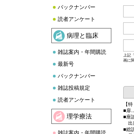
バックナンバー
読者アンケート
病理と臨床
雑誌案内・年間購読
上記
画に
最新号
バックナンバー
雑誌投稿規定
読者アンケート
【特
■扉
理学療法
■座
出席
■総
雑誌案内・年間購読