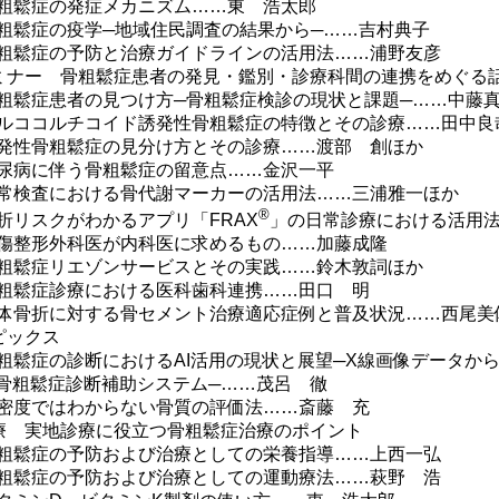
鬆症の発症メカニズム……東 浩太郎
鬆症の疫学─地域住民調査の結果から─……吉村典子
鬆症の予防と治療ガイドラインの活用法……浦野友彦
ミナー 骨粗鬆症患者の発見・鑑別・診療科間の連携をめぐる
鬆症患者の見つけ方─骨粗鬆症検診の現状と課題─……中藤
ココルチコイド誘発性骨粗鬆症の特徴とその診療……田中良
性骨粗鬆症の見分け方とその診療……渡部 創ほか
病に伴う骨粗鬆症の留意点……金沢一平
検査における骨代謝マーカーの活用法……三浦雅一ほか
®
リスクがわかるアプリ「FRAX
」の日常診療における活用
整形外科医が内科医に求めるもの……加藤成隆
鬆症リエゾンサービスとその実践……鈴木敦詞ほか
鬆症診療における医科歯科連携……田口 明
骨折に対する骨セメント治療適応症例と普及状況……西尾美
ピックス
鬆症の診断におけるAI活用の現状と展望─X線画像データか
I骨粗鬆症診断補助システム─……茂呂 徹
度ではわからない骨質の評価法……斎藤 充
療 実地診療に役立つ骨粗鬆症治療のポイント
鬆症の予防および治療としての栄養指導……上西一弘
鬆症の予防および治療としての運動療法……萩野 浩