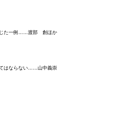
じた一例……渡部 創ほか
てはならない……山中義崇