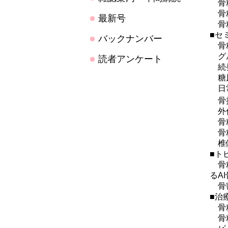
骨粗
骨粗
最新号
骨粗
■セ
バックナンバー
骨粗
グル
読者アンケート
続発
糖尿
日常
骨折
外傷
骨粗
骨粗
椎体
■ト
骨粗
るA
骨密
■治
骨粗
骨粗