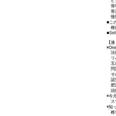
ビタ
骨吸
骨形
慢性
■こ
椎体
■Sel
【連
◉One
法律
リハ
五感
問診
その
認知
肥満
頭痛
◉今
スマ
◉知
椎骨