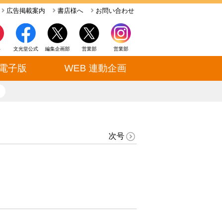
広告掲載案内
書店様へ
お問い合わせ
ト
文光堂公式
編集企画部
営業部
営業部
電子版
WEB 連動企画
close
次号