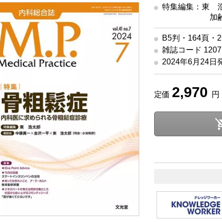
特集編集：東 
加
B5判・164頁・
雑誌コード 12077
2024年6月24日
2,970
定価
円 