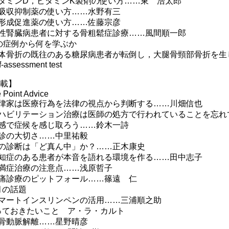
ミンD，ビタミンK製剤の使い方……東 浩太郎
収抑制薬の使い方……水野有三
成促進薬の使い方……佐藤宗彦
腎臓病患者に対する骨粗鬆症診療……風間順一郎
の症例から何を学ぶか
骨折の既往のある糖尿病患者が転倒し，大腿骨頸部骨折を生
f-assessment test
 載】
 Point Advice
家は医療行為を法律の視点から判断する……川畑信也
ビリテーション治療は医師の処方で行われていることを忘れ
で症候を感じ取ろう……鈴木一詩
の大切さ……中里祐毅
診断は「ど真ん中」か？……正木康史
症のある患者が本音を語れる環境を作る……田中志子
症治療の注意点……浅原哲子
診療のピットフォール……篠遠 仁
月の話題
ートインスリンペンの活用……三浦順之助
っておきたいこと ア・ラ・カルト
動脈解離……星野晴彦