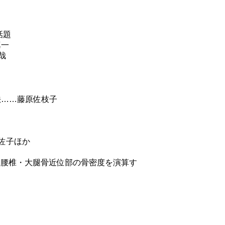
話題
真一
哉
法……藤原佐枝子
佐子ほか
ら腰椎・大腿骨近位部の骨密度を演算す