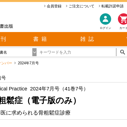
会員登録
ご注文について
転載許諾申請
ログイン
カー
近刊
書 籍
雑 誌
書名
ックナンバー
2024年7月号
前号
ical Practice 2024年7月号（41巻7号）
粗鬆症（電子版のみ）
科医に求められる骨粗鬆症診療