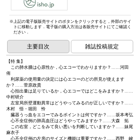
上記の電子版販売サイトのボタンをクリックすると，外部のサイ
トに移動します．電子版の購入方法は各販売サイトにてご確認く
ださい．
主要目次
雑誌投稿規定
【特 集】
この肺水腫は心原性か，心エコーでわかりますか？……河田
侑
利尿薬の使用量の決定には心エコーのどの所見が使えます
か？……菅原政貴
心拍出量は足りているか，心エコーではどこをみますか？……
中村研介
左室局所壁運動異常はどうやってみるのが正しいですか？……
木村 悟・堀田 怜
臓器うっ血をエコーでみるポイントは何ですか？……坂本考弘
心不全症例の肺高血圧はどうやってみますか？……大森 拓
この右室，どこをみて良い悪いを判断していますか？……妹尾
麻衣子
心不全症例の左房のサイズと機能は重要ですか？……西野 峻