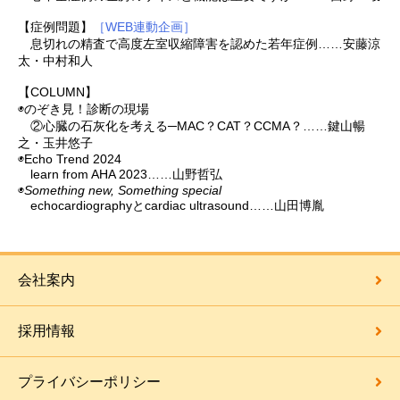
【症例問題】
［WEB連動企画］
息切れの精査で高度左室収縮障害を認めた若年症例……安藤涼
太・中村和人
【COLUMN】
◉のぞき見！診断の現場
②心臓の石灰化を考える─MAC？CAT？CCMA？……鍵山暢
之・玉井悠子
◉Echo Trend 2024
learn from AHA 2023……山野哲弘
◉
Something new, Something special
echocardiographyとcardiac ultrasound……山田博胤
会社案内
採用情報
プライバシーポリシー