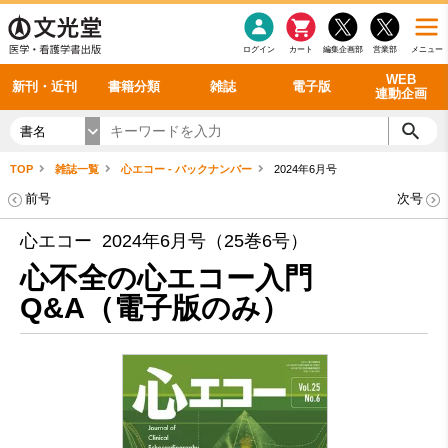
感染症
書籍「データに基づく臨床動作分析」WEB動画
老年医学
看護・介護
雑誌投稿規定
呼吸器
理学療法
電子書籍
書籍「眼手術学」WEB動画
新刊一覧
外科学一般
ログイン
カート
編集企画部
営業部
メニュー
循環器
雑誌案内・年間購読
電子雑誌
書籍「神経症候学 II 改訂第二版」 WEB動画
今後の発行予定
整形外科
最新号
バックナンバー
シリーズ一覧
WEB
新刊・近刊
書籍分類
雑誌
電子版
連動企画
書名
TOP
雑誌一覧
心エコー - バックナンバー
2024年6月号
前号
次号
心エコー 2024年6月号（25巻6号）
心不全の心エコー入門
Q&A（電子版のみ）