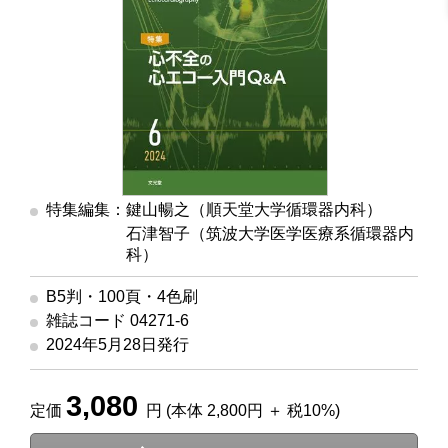
特集編集：鍵山暢之（順天堂大学循環器内科）
石津智子（筑波大学医学医療系循環器内
科）
B5判・100頁・4色刷
雑誌コード 04271-6
2024年5月28日発行
3,080
定価
円 (本体 2,800円 ＋ 税10%)