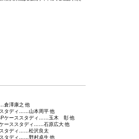
…倉澤康之 他
スタディ……山本周平 他
Pケーススタディ……玉木 彰 他
ケーススタディ……石原広大 他
スタディ……松沢良太
スタディ……野村卓生 他