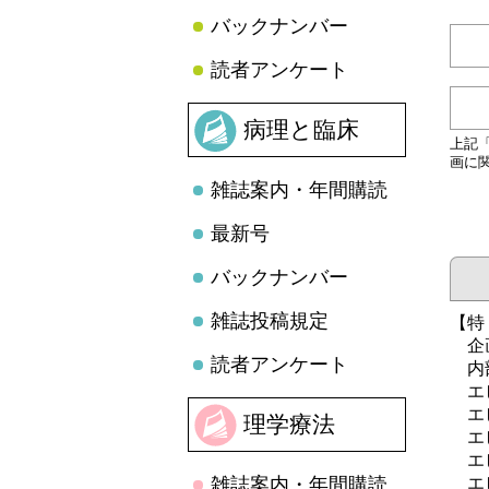
バックナンバー
読者アンケート
病理と臨床
上記
画に
雑誌案内・年間購読
最新号
バックナンバー
雑誌投稿規定
【特
企
読者アンケート
内部
エビ
エビ
理学療法
エビ
エビ
雑誌案内・年間購読
エビ