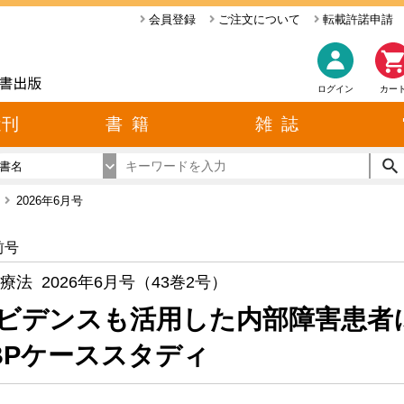
会員登録
ご注文について
転載許諾申請
ログイン
カー
近刊
書 籍
雑 誌
書名
ー
2026年6月号
前号
療法 2026年6月号（43巻2号）
ビデンスも活用した内部障害患者
BPケーススタディ