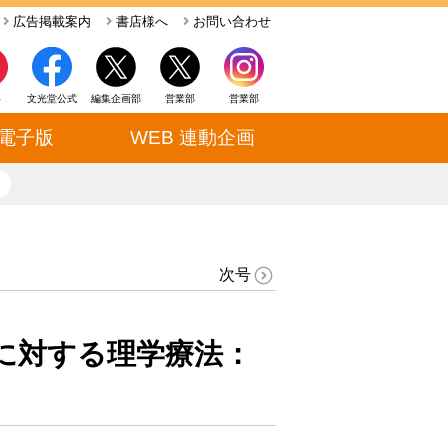
広告掲載案内
書店様へ
お問い合わせ
ト
文光堂公式
編集企画部
営業部
営業部
電子版
WEB 連動企画
close
次号
に対する理学療法：