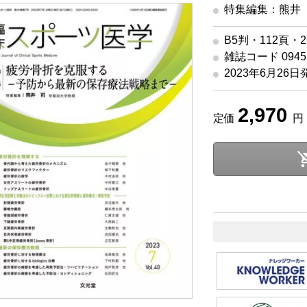
特集編集：熊井
B5判・112頁・
雑誌コード 09451
2023年6月26日
2,970
定価
円 