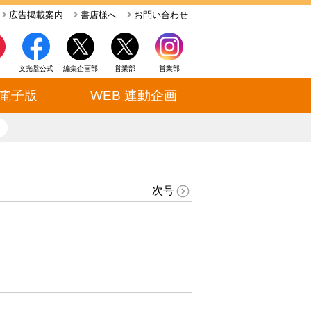
広告掲載案内
書店様へ
お問い合わせ
ト
文光堂公式
編集企画部
営業部
営業部
電子版
WEB 連動企画
close
次号