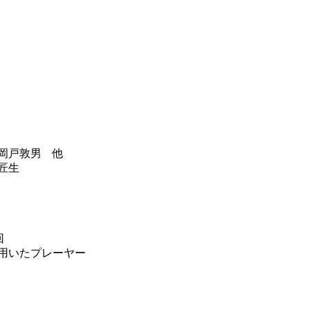
岡戸敦男 他
匠生
回
用いたプレーヤー