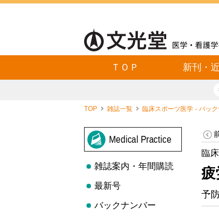
ＴＯＰ
新刊・
TOP
雑誌一覧
臨床スポーツ医学 - バッ
Medical Practice
臨床
雑誌案内・年間購読
疲
最新号
予
バックナンバー