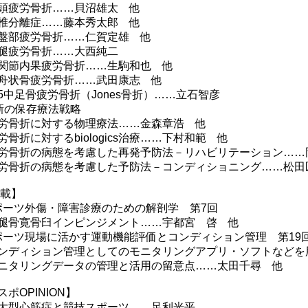
疲労骨折……貝沼雄太 他
分離症……藤本秀太郎 他
部疲労骨折……仁賀定雄 他
疲労骨折……大西純二
節内果疲労骨折……生駒和也 他
状骨疲労骨折……武田康志 他
中足骨疲労骨折（Jones骨折）……立石智彦
新の保存療法戦略
骨折に対する物理療法……金森章浩 他
骨折に対するbiologics治療……下村和範 他
骨折の病態を考慮した再発予防法－リハビリテーション……
骨折の病態を考慮した予防法－コンディショニング……松田
 載】
ポーツ外傷・障害診療のための解剖学 第7回
骨寛骨臼インピンジメント……宇都宮 啓 他
ポーツ現場に活かす運動機能評価とコンディション管理 第19
ディション管理としてのモニタリングアプリ・ソフトなどを
タリングデータの管理と活用の留意点……太田千尋 他
スポOPINION】
型心筋症と競技スポーツ……足利光平