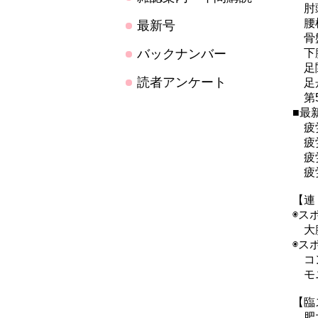
肘頭
腰椎
最新号
骨盤
バックナンバー
下腿
足関
読者アンケート
足舟
第5
■最
疲労
疲労
疲労
疲労
【連
◉ス
大腿
◉ス
コン
モニ
【臨
肥大