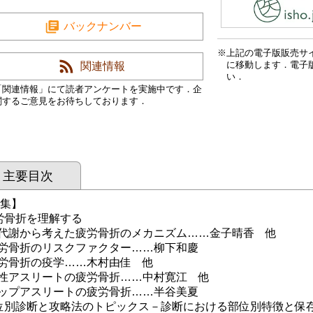
バックナンバー
上記の電子版販売サ
に移動します．電子
関連情報
い．
「関連情報」にて読者アンケートを実施中です．企
関するご意見をお待ちしております．
主要目次
 集】
労骨折を理解する
謝から考えた疲労骨折のメカニズム……金子晴香 他
骨折のリスクファクター……柳下和慶
骨折の疫学……木村由佳 他
アスリートの疲労骨折……中村寛江 他
プアスリートの疲労骨折……半谷美夏
位別診断と攻略法のトピックス－診断における部位別特徴と保