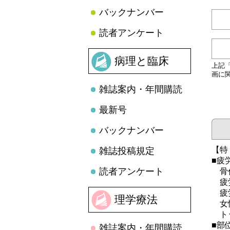
バックナンバー
読者アンケート
病理と臨床
上記
画に
雑誌案内・年間購読
最新号
バックナンバー
【特
雑誌投稿規定
■疲
読者アンケート
骨代
疲労
疲労
理学療法
女性
トッ
■部
雑誌案内・年間購読