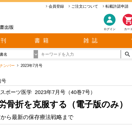
会員登録
ご注文について
転載許諾申請
ログイン
カー
近刊
書 籍
雑 誌
書名
クナンバー
2023年7月号
前号
スポーツ医学 2023年7月号（40巻7号）
労骨折を克服する（電子版のみ）
防から最新の保存療法戦略まで