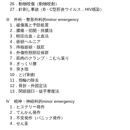
26．動物咬傷（動物咬創）
27．針刺し事故（B・C型肝炎ウイルス，HIV感染）
Ⅲ 外科・整形外科的minor emergency
1．破傷風と予防処置
2．膿瘍－切開・排膿法
3．軽症出血－止血法
4．嵌頓ヘルニア
5．痔核嵌頓・脱肛
6．外傷性頸部症候群
7．筋肉のクランプ・こむら返り
8．ぎっくり腰
9．突き指
10．とげ刺創
11．指輪の除去
12．骨折－外固定法
13．関節脱臼－徒手整復法
Ⅳ 精神・神経科的minor emergency
1．ヒステリー発作
2．てんかん発作
3．不安発作（パニック発作）
4．せん妄