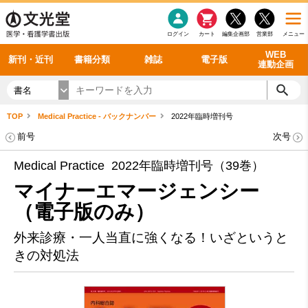
感染症
書籍「データに基づく臨床動作分析」WEB動画
老年医学
看護・介護
雑誌投稿規定
呼吸器
理学療法
電子書籍
書籍「眼手術学」WEB動画
新刊一覧
外科学一般
ログイン
カート
編集企画部
営業部
メニュー
循環器
雑誌案内・年間購読
電子雑誌
書籍「神経症候学 II 改訂第二版」 WEB動画
今後の発行予定
整形外科
最新号
バックナンバー
シリーズ一覧
WEB
新刊・近刊
書籍分類
雑誌
電子版
連動企画
書名
TOP
Medical Practice - バックナンバー
2022年臨時増刊号
前号
次号
Medical Practice 2022年臨時増刊号（39巻）
マイナーエマージェンシー
（電子版のみ）
外来診療・一人当直に強くなる！いざというと
きの対処法