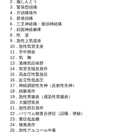
2．脳しんとう
3．緊張型頭痛
4．片頭痛発作
5．群発頭痛
6．三叉神経痛・後頭神経痛
7．顔面神経麻痺
8．吃 逆
9．急性上気道炎
10．急性気管支炎
11．市中肺炎
12．気 胸
13．過換気症候群
14．気管支喘息発作
15．高血圧性緊急症
16．起立性低血圧
17．神経調節性失神（反射性失神）
18．頻脈発作
19．急性胃腸炎（感染性胃腸炎）
20．大腸憩室炎
21．急性胆石発作
22．バリウム検査合併症（誤嚥，便秘）
23．重症低血糖
24．痛風発作
25．急性アルコール中毒