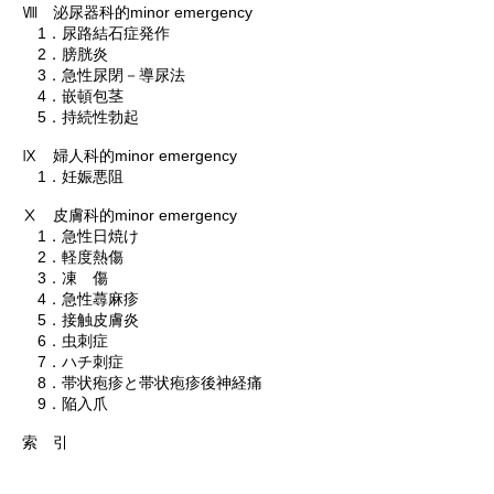
Ⅷ 泌尿器科的minor emergency
1．尿路結石症発作
2．膀胱炎
3．急性尿閉－導尿法
4．嵌頓包茎
5．持続性勃起
Ⅸ 婦人科的minor emergency
1．妊娠悪阻
Ⅹ 皮膚科的minor emergency
1．急性日焼け
2．軽度熱傷
3．凍 傷
4．急性蕁麻疹
5．接触皮膚炎
6．虫刺症
7．ハチ刺症
8．帯状疱疹と帯状疱疹後神経痛
9．陥入爪
索 引