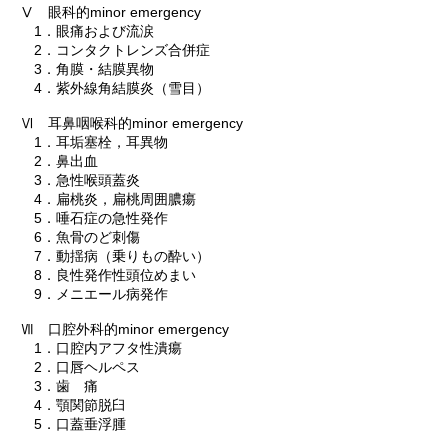
Ⅴ 眼科的minor emergency
1．眼痛および流涙
2．コンタクトレンズ合併症
3．角膜・結膜異物
4．紫外線角結膜炎（雪目）
Ⅵ 耳鼻咽喉科的minor emergency
1．耳垢塞栓，耳異物
2．鼻出血
3．急性喉頭蓋炎
4．扁桃炎，扁桃周囲膿瘍
5．唾石症の急性発作
6．魚骨のど刺傷
7．動揺病（乗りもの酔い）
8．良性発作性頭位めまい
9．メニエール病発作
Ⅶ 口腔外科的minor emergency
1．口腔内アフタ性潰瘍
2．口唇ヘルペス
3．歯 痛
4．顎関節脱臼
5．口蓋垂浮腫