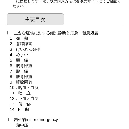
トに移動します．電子版の購入方法は各販売サイトにてご確認く
ださい．
主要目次
Ⅰ 主要な症候に対する鑑別診断と応急・緊急処置
1．発 熱
2．意識障害
3．けいれん発作
4．めまい
5．頭 痛
6．胸背部痛
7．腹 痛
8．腰背部痛
9．呼吸困難
10．喀血・血痰
11．吐 血
12．下血と血便
13．便 秘
14. 下 痢
Ⅱ 内科的minor emergency
1．熱中症