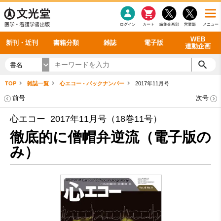
感染症
書籍「データに基づく臨床動作分析」WEB動画
老年医学
看護・介護
雑誌投稿規定
呼吸器
理学療法
電子書籍
書籍「眼手術学」WEB動画
新刊一覧
外科学一般
ログイン
カート
編集企画部
営業部
メニュー
循環器
雑誌案内・年間購読
電子雑誌
書籍「神経症候学 II 改訂第二版」 WEB動画
今後の発行予定
整形外科
最新号
バックナンバー
シリーズ一覧
WEB
新刊・近刊
書籍分類
雑誌
電子版
連動企画
書名
TOP
雑誌一覧
心エコー - バックナンバー
2017年11月号
前号
次号
心エコー 2017年11月号（18巻11号）
徹底的に僧帽弁逆流（電子版の
み）