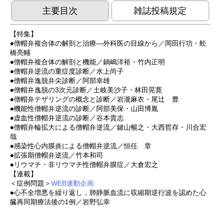
主要目次
雑誌投稿規定
【特集】
●僧帽弁複合体の解剖と治療—外科医の目線から／岡田行功・舩
橋亮輔
●僧帽弁複合体の解剖と機能／鍋嶋洋裕・竹内正明
●僧帽弁逆流の重症度診断／水上尚子
●僧帽弁逸脱弁尖診断／阿部幸雄
●僧帽弁逸脱の3次元診断／土岐美沙子・林田晃寛
●僧帽弁テザリングの概念と診断／岩瀧麻衣・尾辻 豊
●機能性僧帽弁逆流の診断／阿部美保・山田博胤
●虚血性僧帽弁逆流の診断／谷本貴志
●僧帽弁輪拡大による僧帽弁逆流／鍵山暢之・大西哲存・川合宏
哉
●感染性心内膜炎による僧帽弁逆流／恒任 章
●拡張期僧帽弁逆流／竹本和司
●リウマチ・非リウマチ性僧帽弁膜症／大倉宏之
【連載】
＜症例問題＞
WEB連動企画
●心不全増悪を繰り返し，肺静脈血流に収縮期逆行波を認めた心
臓再同期療法後の1例／岩野弘幸