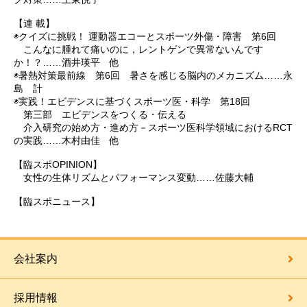
【連 載】
◉クイズに挑戦！ 運動器エコーとスポーツ外傷・障害 第6回
こんなに腫れて痛いのに，レントゲンで異常ないんです
か！？……酒井瑛平 他
◉暑熱対策最前線 第6回 暑さを感じる脳内のメカニズム……永
島 計
◉実践！エビデンスに基づくスポーツ医・科学 第18回
第三部 エビデンスをつくる・伝える
介入研究の始め方・進め方－スポーツ医科学領域におけるRCT
の実践……木村由佳 他
【臨スポOPINION】
女性の生体リズムとパフォーマンス変動……佐藤大輔
【臨スポニュース】
会社案内
採用情報