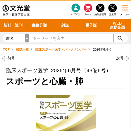
感染症
書籍「データに基づく臨床動作分析」WEB動画
老年医学
看護・介護
雑誌投稿規定
呼吸器
理学療法
電子書籍
書籍「眼手術学」WEB動画
新刊一覧
外科学一般
ログイン
カート
編集企画部
営業部
メニュー
循環器
雑誌案内・年間購読
電子雑誌
書籍「神経症候学 II 改訂第二版」 WEB動画
今後の発行予定
整形外科
最新号
バックナンバー
シリーズ一覧
WEB
新刊・近刊
書籍分類
雑誌
電子版
連動企画
書名
TOP
雑誌一覧
臨床スポーツ医学 - バックナンバー
2026年6月号
前号
次号
臨床スポーツ医学 2026年6月号（43巻6号）
スポーツと心臓・肺