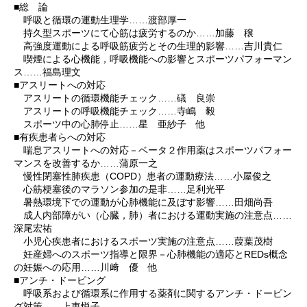
■総 論
呼吸と循環の運動生理学……渡部厚一
持久型スポーツにて心筋は疲労するのか……加藤 穣
高強度運動による呼吸筋疲労とその生理的影響……吉川貴仁
喫煙による心機能，呼吸機能への影響とスポーツパフォーマン
ス……福島理文
■アスリートへの対応
アスリートの循環機能チェック……礒 良崇
アスリートの呼吸機能チェック……寺嶋 毅
スポーツ中の心肺停止……星 亜紗子 他
■有疾患者らへの対応
喘息アスリートへの対応－ベータ２作用薬はスポーツパフォー
マンスを改善するか……蒲原一之
慢性閉塞性肺疾患（COPD）患者の運動療法……小屋俊之
心筋梗塞後のマラソン参加の是非……足利光平
暑熱環境下での運動が心肺機能に及ぼす影響……田畑尚吾
成人内部障がい（心臓，肺）者における運動実施の注意点……
深尾宏祐
小児心疾患者におけるスポーツ実施の注意点……葭葉茂樹
妊産婦へのスポーツ指導と限界－心肺機能の適応とREDs概念
の妊娠への応用……川﨑 優 他
■アンチ・ドーピング
呼吸系および循環系に作用する薬剤に関するアンチ・ドーピン
グ対策……上東悦子