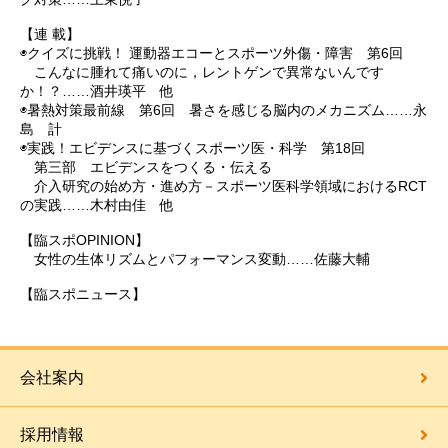
【連 載】
◉クイズに挑戦！ 運動器エコーとスポーツ外傷・障害 第6回
こんなに腫れて痛いのに，レントゲンで異常ないんです
か！？……酒井瑛平 他
◉暑熱対策最前線 第6回 暑さを感じる脳内のメカニズム……永
島 計
◉実践！エビデンスに基づくスポーツ医・科学 第18回
第三部 エビデンスをつくる・伝える
介入研究の始め方・進め方－スポーツ医科学領域におけるRCT
の実践……木村由佳 他
【臨スポOPINION】
女性の生体リズムとパフォーマンス変動……佐藤大輔
【臨スポニュース】
会社案内
採用情報