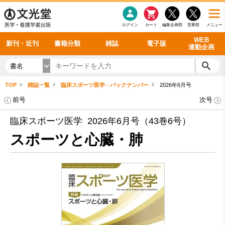
感染症
書籍「データに基づく臨床動作分析」WEB動画
老年医学
看護・介護
雑誌投稿規定
呼吸器
理学療法
電子書籍
書籍「眼手術学」WEB動画
新刊一覧
外科学一般
ログイン
カート
編集企画部
営業部
メニュー
循環器
雑誌案内・年間購読
電子雑誌
書籍「神経症候学 II 改訂第二版」 WEB動画
今後の発行予定
整形外科
最新号
バックナンバー
シリーズ一覧
WEB
新刊・近刊
書籍分類
雑誌
電子版
連動企画
書名
TOP
雑誌一覧
臨床スポーツ医学 - バックナンバー
2026年6月号
前号
次号
臨床スポーツ医学 2026年6月号（43巻6号）
スポーツと心臓・肺