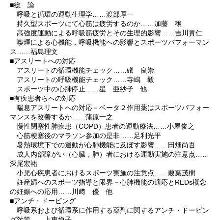
■総 論
呼吸と循環の運動生理学……渡部厚一
持久型スポーツにて心筋は疲労するのか……加藤 穣
高強度運動による呼吸筋疲労とその生理的影響……吉川貴仁
喫煙による心機能，呼吸機能への影響とスポーツパフォーマン
ス……福島理文
■アスリートへの対応
アスリートの循環機能チェック……礒 良崇
アスリートの呼吸機能チェック……寺嶋 毅
スポーツ中の心肺停止……星 亜紗子 他
■有疾患者らへの対応
喘息アスリートへの対応－ベータ２作用薬はスポーツパフォー
マンスを改善するか……蒲原一之
慢性閉塞性肺疾患（COPD）患者の運動療法……小屋俊之
心筋梗塞後のマラソン参加の是非……足利光平
暑熱環境下での運動が心肺機能に及ぼす影響……田畑尚吾
成人内部障がい（心臓，肺）者における運動実施の注意点……
深尾宏祐
小児心疾患者におけるスポーツ実施の注意点……葭葉茂樹
妊産婦へのスポーツ指導と限界－心肺機能の適応とREDs概念
の妊娠への応用……川﨑 優 他
■アンチ・ドーピング
呼吸系および循環系に作用する薬剤に関するアンチ・ドーピン
グ対策……上東悦子