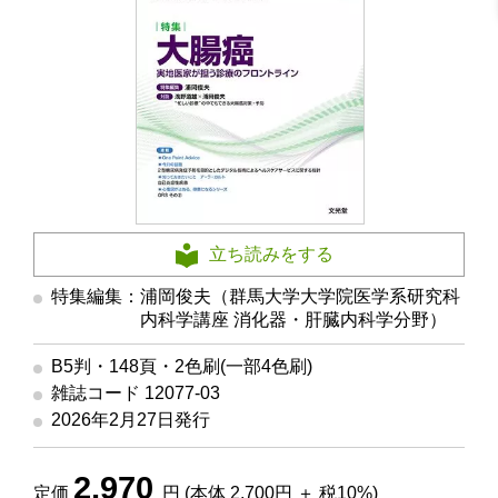
立ち読みをする
特集編集：浦岡俊夫（群馬大学大学院医学系研究科
内科学講座 消化器・肝臓内科学分野）
B5判・148頁・2色刷(一部4色刷)
雑誌コード 12077-03
2026年2月27日発行
2,970
定価
円 (本体 2,700円 ＋ 税10%)