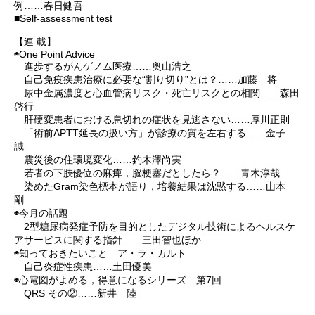
例……春日健吾
■Self-assessment test
【連 載】
◉One Point Advice
進歩するがんゲノム医療……奥山浩之
自己免疫疾患治療に必要な“割り切り”とは？……加藤 将
尿中金属濃度と心血管病リスク・死亡リスクとの相関……森田
啓行
肝硬変患者における息切れの症状を見逃さない……厚川正則
「術前APTT延長の扱い方」が診療の質を左右する……金子
誠
震災後の住環境変化……釣木澤尚実
若者の下肢優位の麻痺，脳梗塞だとしたら？……青木淳哉
染めたGram染色標本が語り，培養結果は沈黙する……山本
剛
◉今月の話題
2型糖尿病発症予防を目的としたデジタル技術によるヘルスケ
アサービスに関する指針……三田智也ほか
◉知っておきたいこと ア・ラ・カルト
自己炎症性疾患……土田優美
◉心電図がよめる，得意になるシリーズ 第7回
QRS その②……新井 陸