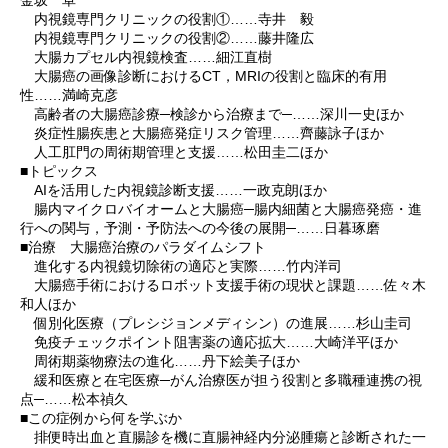
内視鏡専門クリニックの役割①……寺井 毅
内視鏡専門クリニックの役割②……藤井隆広
大腸カプセル内視鏡検査……細江直樹
大腸癌の画像診断におけるCT，MRIの役割と臨床的有用
性……満崎克彦
高齢者の大腸癌診療─検診から治療まで─……深川一史ほか
炎症性腸疾患と大腸癌発症リスク管理……齊藤詠子ほか
人工肛門の周術期管理と支援……松田圭二ほか
■トピックス
AIを活用した内視鏡診断支援……一政克朗ほか
腸内マイクロバイオームと大腸癌─腸内細菌と大腸癌発癌・進
行への関与，予測・予防法への今後の展開─……日暮琢磨
■治療 大腸癌治療のパラダイムシフト
進化する内視鏡切除術の適応と実際……竹内洋司
大腸癌手術におけるロボット支援手術の現状と課題……佐々木
和人ほか
個別化医療（プレシジョンメディシン）の進展……杉山圭司
免疫チェックポイント阻害薬の適応拡大……大崎洋平ほか
周術期薬物療法の進化……丹下絵美子ほか
緩和医療と在宅医療─がん治療医が担う役割と多職種連携の視
点─……松本禎久
■この症例から何を学ぶか
排便時出血と直腸診を機に直腸神経内分泌腫瘍と診断された一