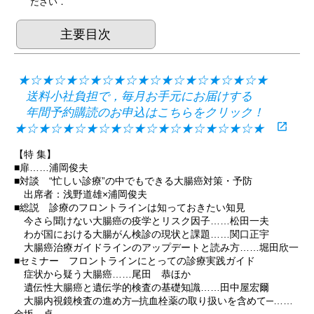
ださい．
主要目次
★☆★☆★☆★☆★☆★☆★☆★☆★☆★☆★
送料小社負担で，毎月お手元にお届けする
年間予約購読のお申込はこちらをクリック！
open_in_new
★☆★☆★☆★☆★☆★☆★☆★☆★☆★☆★
【特 集】
■扉……浦岡俊夫
■対談 “忙しい診療”の中でもできる大腸癌対策・予防
出席者：浅野道雄×浦岡俊夫
■総説 診療のフロントラインは知っておきたい知見
今さら聞けない大腸癌の疫学とリスク因子……松田一夫
わが国における大腸がん検診の現状と課題……関口正宇
大腸癌治療ガイドラインのアップデートと読み方……堀田欣一
■セミナー フロントラインにとっての診療実践ガイド
症状から疑う大腸癌……尾田 恭ほか
遺伝性大腸癌と遺伝学的検査の基礎知識……田中屋宏爾
大腸内視鏡検査の進め方─抗血栓薬の取り扱いを含めて─……
金坂 卓