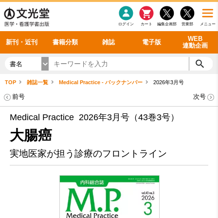
感染症
書籍「データに基づく臨床動作分析」WEB動画
老年医学
看護・介護
雑誌投稿規定
呼吸器
理学療法
電子書籍
書籍「眼手術学」WEB動画
新刊一覧
外科学一般
ログイン
カート
編集企画部
営業部
メニュー
循環器
雑誌案内・年間購読
電子雑誌
書籍「神経症候学 II 改訂第二版」 WEB動画
今後の発行予定
整形外科
最新号
バックナンバー
シリーズ一覧
WEB
新刊・近刊
書籍分類
雑誌
電子版
連動企画
書名
TOP
雑誌一覧
Medical Practice - バックナンバー
2026年3月号
前号
次号
Medical Practice 2026年3月号（43巻3号）
大腸癌
実地医家が担う診療のフロントライン