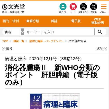
感染症
書籍「データに基づく臨床動作分析」WEB動画
老年医学
看護・介護
雑誌投稿規定
呼吸器
理学療法
電子書籍
書籍「眼手術学」WEB動画
新刊一覧
外科学一般
ログイン
カート
編集企画部
営業部
メニュー
循環器
雑誌案内・年間購読
電子雑誌
書籍「神経症候学 II 改訂第二版」 WEB動画
今後の発行予定
整形外科
最新号
バックナンバー
シリーズ一覧
WEB
新刊・近刊
書籍分類
雑誌
電子版
連動企画
書名
TOP
雑誌一覧
病理と臨床 - バックナンバー
2020年12月号
前号
次号
病理と臨床 2020年12月号（38巻12号）
消化器腫瘍Ⅱ 新WHO分類の
ポイント 肝胆膵編（電子版
のみ）