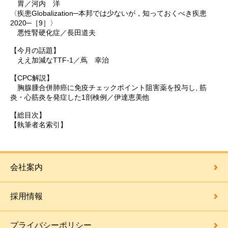
胃／河内 洋
〈疾患Globalization─本邦では少ないが，知っておくべき疾患
2020─［9］〉
悪性腎硬化症／長田道夫
【今月の話題】
ええ加減なTTF-1／蔦 幸治
【CPC解説】
胸腺腫合併肺癌に免疫チェックポイント阻害薬を投与し, 筋
炎・心筋炎を発症した1剖検例／伊達恵美他
【総目次】
【執筆者名索引】
会社案内
採用情報
プライバシーポリシー