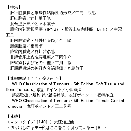
【特集】
肝細胞腺腫と限局性結節性過形成／中島 収他
肝細胞癌／辻川華子他
混合型肝癌／佐々木素子
胆管内乳頭状腫瘍（IPNB）・胆管上皮内腫瘍（BilIN）／中沼
安二
肝内胆管癌・肝外胆管癌／全 陽
胆嚢腫瘍／相島慎一
膵管内腫瘍／谷川雅彦他
非膵管系上皮性膵腫瘍／平岡伸介
膵管癌およびその亜型／古川 徹
肝胆膵領域の神経内分泌腫瘍／笠島敦子
【速報解説！ここが変わった】
｢WHO Classification of Tumours・5th Edition, Soft Tissue and
Bone Tumours」改訂ポイント／小田義直
｢膵癌取扱い規約 第7版増補版」改訂ポイント／福嶋敬宜
｢WHO Classification of Tumours・5th Edition, Female Genital
Tumours」改訂ポイント／三上芳喜
【連載】
〈マクロクイズ［140］〉大江知里他
〈切り出しのキモ─私はここをこう切っている─［9］〉