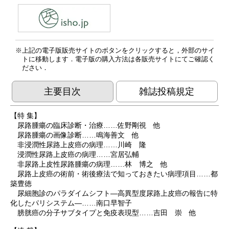
上記の電子版販売サイトのボタンをクリックすると，外部のサイ
トに移動します．電子版の購入方法は各販売サイトにてご確認く
ださい．
主要目次
雑誌投稿規定
【特 集】
尿路腫瘍の臨床診断・治療……佐野剛視 他
尿路腫瘍の画像診断……鳴海善文 他
非浸潤性尿路上皮癌の病理……川崎 隆
浸潤性尿路上皮癌の病理……宮居弘輔
非尿路上皮性尿路腫瘍の病理……林 博之 他
尿路上皮癌の術前・術後療法で知っておきたい病理項目……都
築豊徳
尿細胞診のパラダイムシフト―高異型度尿路上皮癌の報告に特
化したパリシステム―……南口早智子
膀胱癌の分子サブタイプと免疫表現型……吉田 崇 他