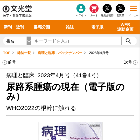
感染症
書籍「データに基づく臨床動作分析」WEB動画
老年医学
看護・介護
雑誌投稿規定
呼吸器
理学療法
電子書籍
書籍「眼手術学」WEB動画
新刊一覧
外科学一般
ログイン
カート
編集企画部
営業部
メニュー
循環器
雑誌案内・年間購読
電子雑誌
書籍「神経症候学 II 改訂第二版」 WEB動画
今後の発行予定
整形外科
最新号
バックナンバー
シリーズ一覧
WEB
新刊・近刊
書籍分類
雑誌
電子版
連動企画
書名
TOP
雑誌一覧
病理と臨床 - バックナンバー
2023年4月号
前号
次号
病理と臨床 2023年4月号（41巻4号）
尿路系腫瘍の現在（電子版の
み）
WHO2022の根幹に触れる