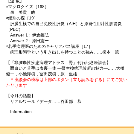
【連 載】
◉マクロクイズ［168］
泉 美貴 他
◉鑑別の森［19］
肝臓生検での自己免疫性肝炎（AIH）と原発性胆汁性胆管炎
（PBC）
Answer 1：伊倉義弘
Answer 2：原田憲一
◉若手病理医のためのキャリアパス講座［17］
病理形態学という引き出しを持つことの強み……榎本 篤
【「非腫瘍性疾患病理アトラス 腎」刊行記念座談会】
面白いと苦手は表裏一体 ―腎生検病理診断の魅力―……大橋
健一，小池淳樹，冨田茂樹，原 重雄
＊座談会の模様は上部のボタン［立ち読みをする］にてご覧い
ただけます．
【今月の話題】
リアルワールドデータ……谷田部 恭
Information