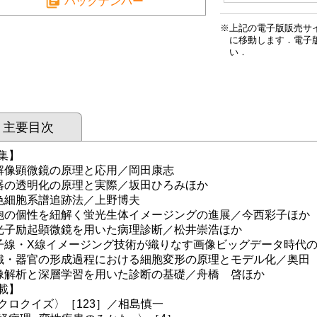
バックナンバー
上記の電子版販売サ
に移動します．電子
い．
主要目次
集】
解像顕微鏡の原理と応用／岡田康志
器の透明化の原理と実際／坂田ひろみほか
色細胞系譜追跡法／上野博夫
胞の個性を紐解く蛍光生体イメージングの進展／今西彩子ほか
光子励起顕微鏡を用いた病理診断／松井崇浩ほか
子線・X線イメージング技術が織りなす画像ビッグデータ時代
織・器官の形成過程における細胞変形の原理とモデル化／奥田
像解析と深層学習を用いた診断の基礎／舟橋 啓ほか
載】
クロクイズ〉［123］／相島慎一