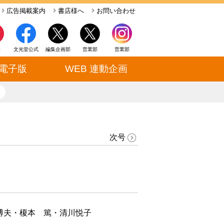
広告掲載案内
書店様へ
お問い合わせ
ト
文光堂公式
編集企画部
営業部
営業部
電子版
WEB 連動企画
close
次号
博夫・榎本 篤・清川悦子