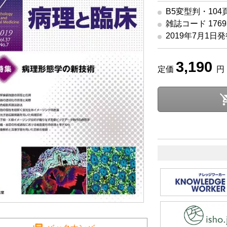
B5変型判・104
雑誌コード 17693
2019年7月1日
3,190
定価
円 