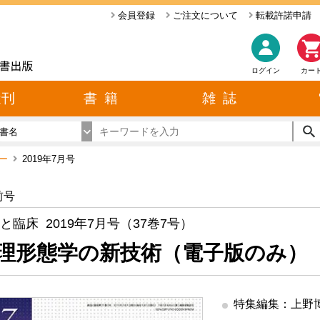
会員登録
ご注文について
転載許諾申請
ログイン
カー
近刊
書 籍
雑 誌
書名
バー
2019年7月号
前号
と臨床 2019年7月号（37巻7号）
理形態学の新技術（電子版のみ）
特集編集：上野