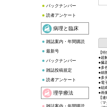
バックナンバー
読者アンケート
病理と臨床
雑誌案内・年間購読
最新号
【特
●超
バックナンバー
●臓
●多
雑誌投稿規定
●細
●多
読者アンケート
●電
●組
理学療法
●画
【連
〈マ
雑誌案内・年間購読