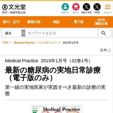
感染症
書籍「データに基づく臨床動作分析」WEB動画
老年医学
看護・介護
雑誌投稿規定
呼吸器
理学療法
電子書籍
書籍「眼手術学」WEB動画
新刊一覧
外科学一般
ログイン
カート
編集企画部
営業部
メニュー
循環器
雑誌案内・年間購読
電子雑誌
書籍「神経症候学 II 改訂第二版」 WEB動画
今後の発行予定
整形外科
最新号
バックナンバー
シリーズ一覧
WEB
新刊・近刊
書籍分類
雑誌
電子版
連動企画
書名
TOP
Medical Practice - バックナンバー
2015年1月号
次号
Medical Practice 2015年1月号（32巻1号）
最新の糖尿病の実地日常診療
（電子版のみ）
第一線の実地医家が実践すべき最新の診療の実
際