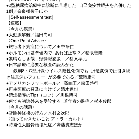
●2型糖尿病治療中に診断に苦慮した 自己免疫性膵炎を合併した
1例／奈良橋俊子ほか
［Self-assessment test］
【連載】
〈今月の疾患〉
●大動脈解離／福田尚司
〈One Point Advice〉
●旅行者下痢症について／田中章仁
●ホルモンは基準値内で あれば正常？／猪阪善隆
●素晴らしき哉，頸静脈怒張！／猪又孝元
●日常診療に必要な検査の読みかた
鉄則8：C型肝炎ウイルス陰性化例でも 肝硬変例では引き続
き注意深いフォロー が必要である／荒瀬康司
●アメリカンフットボールと 高血圧／森田啓行
●再生医療の普及に向けて／清水達也
●禁煙指導のTips（コツ）／川根博司
●何でも初診外来を受診する 若年者の胸痛／杉本俊郎
〈今月の話題〉
●腎除神経術の行方／木村玄次郎
〈知っておきたいこと ア・ラ・カルト〉
●特発性大腿骨頭壊死症／齊藤貴志ほか