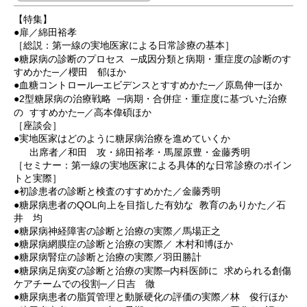
【特集】
●扉／綿田裕孝
［総説：第一線の実地医家による日常診療の基本］
●糖尿病の診断のプロセス ─成因分類と病期・重症度の診断のす
すめかた─／櫻田 郁ほか
●血糖コントロール─エビデンスとすすめかた─／原島伸一ほか
●2型糖尿病の治療戦略 ─病期・合併症・重症度に基づいた治療
の すすめかた─／高本偉碩ほか
［座談会］
●実地医家はどのように糖尿病治療を進めていくか
出席者／和田 攻・綿田裕孝・馬屋原豊・金藤秀明
［セミナー：第一線の実地医家による具体的な日常診療のポイン
トと実際］
●初診患者の診断と検査のすすめかた／金藤秀明
●糖尿病患者のQOL向上を目指した有効な 教育のありかた／石
井 均
●糖尿病神経障害の診断と治療の実際／馬場正之
●糖尿病網膜症の診断と治療の実際／ 木村和博ほか
●糖尿病腎症の診断と治療の実際／羽田勝計
●糖尿病足病変の診断と治療の実際─内科医師に 求められる創傷
ケアチームでの役割─／日吉 徹
●糖尿病患者の脂質管理と動脈硬化の評価の実際／林 俊行ほか