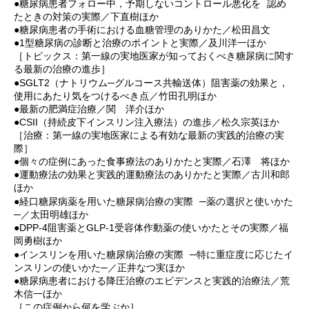
●糖尿病患者フォロー中，予期しないコントロール悪化を 認め
たときの対策の実際／下直樹ほか
●糖尿病患者の手術における血糖管理のありかた／松田昌文
●1型糖尿病の診断と治療のポイントと実際／及川洋一ほか
［トピックス：第一線の実地医家が知っておくべき糖尿病に関す
る最新の治療の進歩］
●SGLT2（ナトリウム─グルコース共輸送体）阻害薬の効果と，
使用にあたり気をつけるべき点／竹田孔明ほか
●最新の肥満症治療／関 洋介ほか
●CSII（持続皮下インスリン注入療法）の進歩／松久宗英ほか
［治療：第一線の実地医家による有効な最新の実践的治療の実
際］
●個々の症例にあった食事療法のありかたと実際／石澤 将ほか
●運動療法の効果と実践的運動療法のありかたと実際／古川和郎
ほか
●経口糖尿病薬を用いた糖尿病治療の実際 ─薬の選択と使いかた
─／太田明雄ほか
●DPP-4阻害薬とGLP-1受容体作動薬の使いかたとその実際／福
岡勇樹ほか
●インスリンを用いた糖尿病治療の実際 ─特に重症度に応じたイ
ンスリンの使いかた─／正井なつ実ほか
●糖尿病患者における降圧治療のエビデンスと実践的治療法／荒
木信一ほか
［この症例から何を学ぶか］