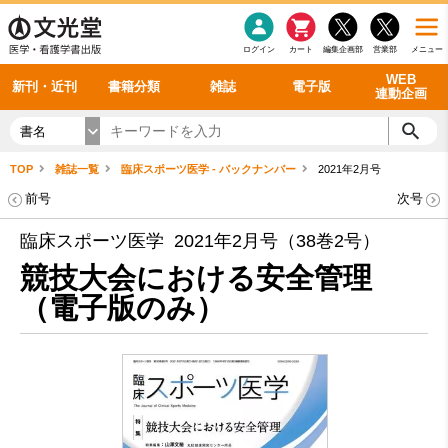
感染症
書籍「データに基づく臨床動作分析」WEB動画
老年医学
看護・介護
雑誌投稿規定
呼吸器
理学療法
電子書籍
書籍「眼手術学」WEB動画
新刊一覧
外科学一般
ログイン
カート
編集企画部
営業部
メニュー
循環器
雑誌案内・年間購読
電子雑誌
書籍「神経症候学 II 改訂第二版」 WEB動画
今後の発行予定
整形外科
最新号
バックナンバー
シリーズ一覧
WEB
新刊・近刊
書籍分類
雑誌
電子版
連動企画
書名
TOP
雑誌一覧
臨床スポーツ医学 - バックナンバー
2021年2月号
前号
次号
臨床スポーツ医学 2021年2月号（38巻2号）
競技大会における安全管理
（電子版のみ）