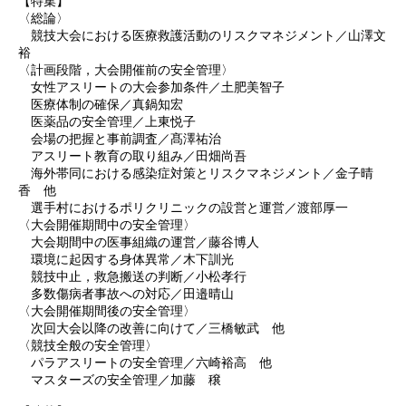
【特集】
〈総論〉
競技大会における医療救護活動のリスクマネジメント／山澤文
裕
〈計画段階，大会開催前の安全管理〉
女性アスリートの大会参加条件／土肥美智子
医療体制の確保／真鍋知宏
医薬品の安全管理／上東悦子
会場の把握と事前調査／髙澤祐治
アスリート教育の取り組み／田畑尚吾
海外帯同における感染症対策とリスクマネジメント／金子晴
香 他
選手村におけるポリクリニックの設営と運営／渡部厚一
〈大会開催期間中の安全管理〉
大会期間中の医事組織の運営／藤谷博人
環境に起因する身体異常／木下訓光
競技中止，救急搬送の判断／小松孝行
多数傷病者事故への対応／田邉晴山
〈大会開催期間後の安全管理〉
次回大会以降の改善に向けて／三橋敏武 他
〈競技全般の安全管理〉
パラアスリートの安全管理／六崎裕高 他
マスターズの安全管理／加藤 穣