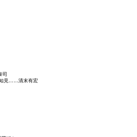
泰司
知見……清末有宏