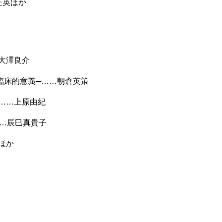
山正英ほか
大澤良介
臨床的意義─……朝倉英策
……上原由紀
……辰巳真貴子
ほか