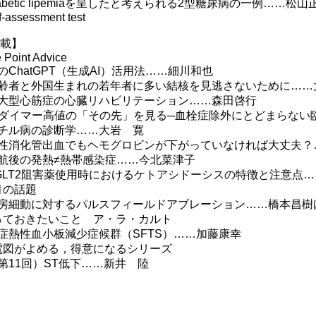
abetic lipemiaを呈したと考えられる2型糖尿病の一例……松
f-assessment test
 載】
 Point Advice
ChatGPT（生成AI）活用法……細川和也
者と外国生まれの若年者に多い結核を見逃さないために……
型心筋症の心臓リハビリテーション……森田啓行
ダイマー高値の「その先」を見る─血栓症除外にとどまらない
ル病の診断学……大岩 寛
消化管出血でもヘモグロビンが下がっていなければ大丈夫？
後の発熱≠熱帯感染症……今北菜津子
LT2阻害薬使用時におけるケトアシドーシスの特徴と注意点
月の話題
細動に対するパルスフィールドアブレーション……橋本昌樹
っておきたいこと ア・ラ・カルト
熱性血小板減少症候群（SFTS）……加藤康幸
電図がよめる，得意になるシリーズ
11回）ST低下……新井 陸