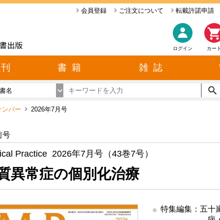
会員登録
ご注文について
転載許諾申請
ログイン
カー
近刊
書 籍
雑 誌
書名
ックナンバー
2026年7月号
前号
ical Practice 2026年7月号（43巻7号）
質異常症の個別化治療
特集編集：五十
病