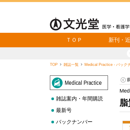
ＴＯＰ
新刊・
TOP
雑誌一覧
Medical Practice - バ
Medical Practice
Med
雑誌案内・年間購読
脂
最新号
バックナンバー