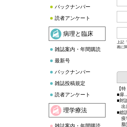
バックナンバー
読者アンケート
病理と臨床
上記
画に
雑誌案内・年間購読
最新号
バックナンバー
雑誌投稿規定
【特
読者アンケート
■扉
■対
出席
理学療法
■総
疫学
脂質
雑誌案内・年間購読