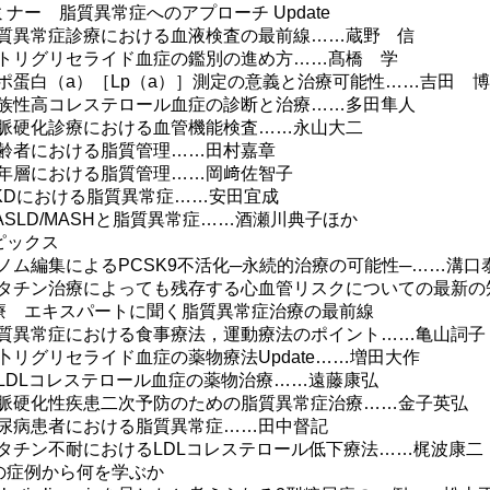
ミナー 脂質異常症へのアプローチ Update
異常症診療における血液検査の最前線……蔵野 信
リグリセライド血症の鑑別の進め方……髙橋 学
蛋白（a）［Lp（a）］測定の意義と治療可能性……吉田 博
性高コレステロール血症の診断と治療……多田隼人
硬化診療における血管機能検査……永山大二
者における脂質管理……田村嘉章
層における脂質管理……岡﨑佐智子
Dにおける脂質異常症……安田宜成
SLD/MASHと脂質異常症……酒瀬川典子ほか
ピックス
ム編集によるPCSK9不活化─永続的治療の可能性─……溝口
チン治療によっても残存する心血管リスクについての最新の
療 エキスパートに聞く脂質異常症治療の最前線
異常症における食事療法，運動療法のポイント……亀山詞子
リグリセライド血症の薬物療法Update……増田大作
DLコレステロール血症の薬物治療……遠藤康弘
硬化性疾患二次予防のための脂質異常症治療……金子英弘
病患者における脂質異常症……田中督記
チン不耐におけるLDLコレステロール低下療法……梶波康二
の症例から何を学ぶか