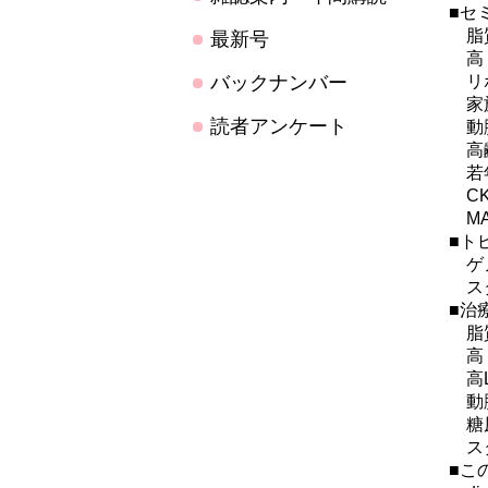
■セ
脂質
最新号
高ト
バックナンバー
リポ
家族
読者アンケート
動脈
高齢
若年
CK
MA
■ト
ゲノ
スタ
■治
脂質
高卜
高L
動脈
糖尿
スタ
■こ