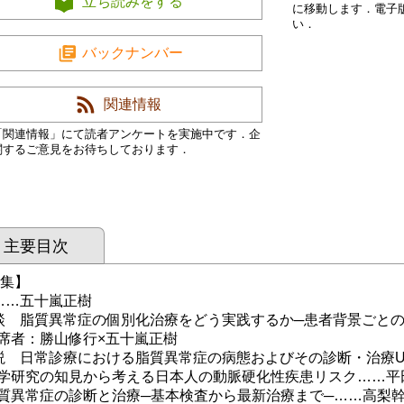
立ち読みをする
に移動します．電子
い．
バックナンバー
関連情報
「関連情報」にて読者アンケートを実施中です．企
関するご意見をお待ちしております．
主要目次
 集】
……五十嵐正樹
談 脂質異常症の個別化治療をどう実践するか─患者背景ごとの
者：勝山修行×五十嵐正樹
説 日常診療における脂質異常症の病態およびその診断・治療Upd
研究の知見から考える日本人の動脈硬化性疾患リスク……平
異常症の診断と治療─基本検査から最新治療まで─……高梨