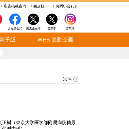
広告掲載案内
書店様へ
お問い合わせ
ト
文光堂公式
編集企画部
営業部
営業部
電子版
WEB 連動企画
close
次号
嵐正樹（東京大学医学部附属病院糖尿
・代謝内科）