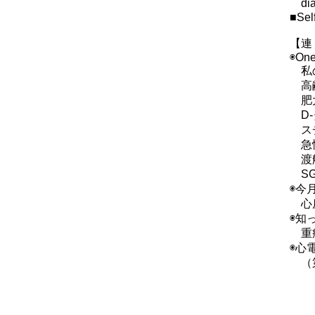
di
■Sel
【連
◉One
私の
高齢
肥大
D-
スチ
急性
渡航
SG
◉今
心房
◉知
重症
◉心
（第