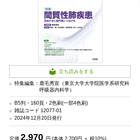
立ち読みをする
特集編集：鹿毛秀宣（東京大学大学院医学系研究科
呼吸器内科学）
B5判・160頁・2色刷(一部4色刷)
雑誌コード 12077-01
2024年12月20日発行
2,970
定価
円 (本体 2,700円 ＋ 税10%)