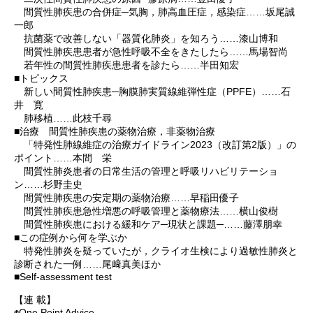
間質性肺疾患の合併症─気胸，肺高血圧症，感染症……坂尾誠
一郎
抗菌薬で改善しない「器質化肺炎」を知ろう……漆山博和
間質性肺疾患患者が急性呼吸不全をきたしたら……馬場智尚
若年性の間質性肺疾患患者を診たら……半田知宏
■トピックス
新しい間質性肺疾患─胸膜肺実質線維弾性症（PPFE）……石
井 寛
肺移植……此枝千尋
■治療 間質性肺疾患の薬物治療，非薬物治療
「特発性肺線維症の治療ガイドライン2023（改訂第2版）」の
ポイント……本間 栄
間質性肺炎患者の日常生活の管理と呼吸リハビリテーショ
ン……杉野圭史
間質性肺疾患の安定期の薬物治療……早稲田優子
間質性肺疾患急性増悪の呼吸管理と薬物療法……横山俊樹
間質性肺疾患における緩和ケア─現状と課題─……藤澤朋幸
■この症例から何を学ぶか
特発性肺炎を疑っていたが，クライオ生検により過敏性肺炎と
診断された一例……尾﨑真美ほか
■Self-assessment test
【連 載】
◉One Point Advice