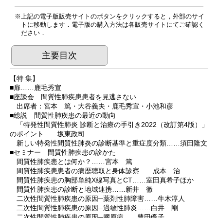
上記の電子版販売サイトのボタンをクリックすると，外部のサイ
トに移動します．電子版の購入方法は各販売サイトにてご確認く
ださい．
主要目次
【特 集】
■扉……鹿毛秀宣
■座談会 間質性肺疾患患者を見逃さない
出席者：宮本 篤・大谷義夫・鹿毛秀宣・小池和彦
■総説 間質性肺疾患の最近の動向
「特発性間質性肺炎 診断と治療の手引き2022（改訂第4版）」
のポイント……坂東政司
新しい特発性間質性肺炎の診断基準と重症度分類……須田隆文
■セミナー 間質性肺疾患の診かた
間質性肺疾患とは何か？……宮本 篤
間質性肺疾患患者の病歴聴取と身体診察……成本 治
間質性肺疾患の胸部単純X線写真とCT……室田真希子ほか
間質性肺疾患の診断と地域連携……新井 徹
二次性間質性肺疾患の原因─薬剤性肺障害……牛木淳人
二次性間質性肺疾患の原因─過敏性肺炎……白井 剛
二次性間質性肺疾患の原因─膠原病……豊田優子