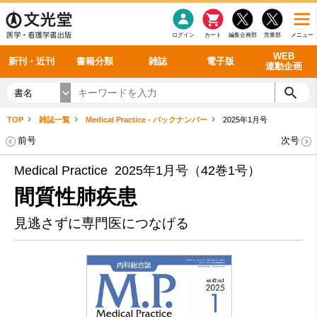
感染症
書籍「データに基づく臨床動作分析」WEB動画
老年医学
看護・介護
雑誌投稿規定
呼吸器
理学療法
電子書籍
書籍「眼手術学」WEB動画
新刊一覧
外科学一般
ログイン
カート
編集企画部
営業部
メニュー
循環器
雑誌案内・年間購読
電子雑誌
書籍「神経症候学 II 改訂第二版」 WEB動画
今後の発行予定
整形外科
最新号
バックナンバー
シリーズ一覧
WEB
新刊・近刊
書籍分類
雑誌
電子版
連動企画
書名
TOP
雑誌一覧
Medical Practice - バックナンバー
2025年1月号
前号
次号
Medical Practice 2025年1月号（42巻1号）
間質性肺疾患
見逃さずに専門医につなげる