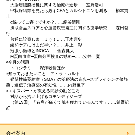
大腸癌腹膜播種に関する治療の進歩……室野浩司
甲状腺結節を見たら必ずCEAとカルシトニンを測る……橋本貢
士
α線ってご存じですか？……絹谷清剛
摂取食品スコアと心血管疾患発症に関する疫学研究……森田啓
行
普通に診察しましょう！……正木康史
緩和ケアにはまだ早い？……井上 彰
冠微小循環とINOCA……金森健太
M蛋白血症─蛋白分画検査の勧め─……安井 寛
◉今月の話題
トコジラミ……深澤毅倫ほか
◉知っておきたいこと ア・ラ・カルト
脊髄性筋萎縮症（SMA）の治療法の進歩─スプライシング修飾
薬，遺伝子治療薬の有効性─……内野俊平
◉エキスパートが教える問診の勘どころ
対話から拾い上げるコモンディジーズ
（第19回）「右肩が痛くて腕も痺れているんです」……鋪野紀
好
会社案内