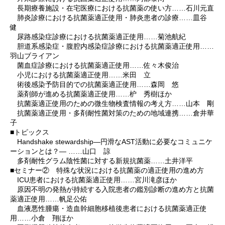
長期療養施設・在宅医療における抗菌薬の使い方……石川元直
肺炎診療における抗菌薬適正使用・肺炎患者の診療……皿谷
健
尿路感染症診療における抗菌薬適正使用……菊池航紀
胆道系感染症・腹腔内感染症診療における抗菌薬適正使用……
羽山ブライアン
菌血症診療における抗菌薬適正使用……佐々木俊治
小児における抗菌薬適正使用……米田 立
術後感染予防目的での抗菌薬適正使用……森岡 悠
薬剤師が進める抗菌薬適正使用……枦 秀樹ほか
抗菌薬適正使用のための微生物検査情報の考え方……山本 剛
抗菌薬適正使用・多剤耐性菌対策のための地域連携……倉井華
子
■トピックス
Handshake stewardship―円滑なAST活動に必要なコミュニケ
ーションとは？― ……山口 諒
多剤耐性グラム陰性菌に対する新規抗菌薬……土井洋平
■セミナー② 特殊な状況における抗菌薬の適正使用の進め方
ICU患者における抗菌薬適正使用……宮川滝彦ほか
原因不明の発熱が持続する入院患者の鑑別診断の進め方と抗菌
薬適正使用……帆足公佑
血液悪性腫瘍・造血幹細胞移植後患者における抗菌薬適正使
用……小倉 翔ほか