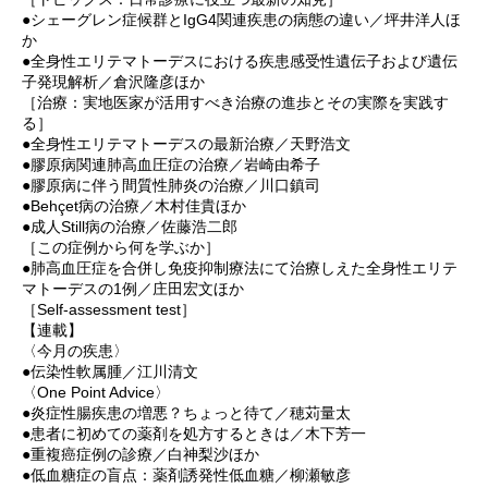
●シェーグレン症候群とIgG4関連疾患の病態の違い／坪井洋人ほ
か
●全身性エリテマトーデスにおける疾患感受性遺伝子および遺伝
子発現解析／倉沢隆彦ほか
［治療：実地医家が活用すべき治療の進歩とその実際を実践す
る］
●全身性エリテマトーデスの最新治療／天野浩文
●膠原病関連肺高血圧症の治療／岩崎由希子
●膠原病に伴う間質性肺炎の治療／川口鎮司
●Behçet病の治療／木村佳貴ほか
●成人Still病の治療／佐藤浩二郎
［この症例から何を学ぶか］
●肺高血圧症を合併し免疫抑制療法にて治療しえた全身性エリテ
マトーデスの1例／庄田宏文ほか
［Self-assessment test］
【連載】
〈今月の疾患〉
●伝染性軟属腫／江川清文
〈One Point Advice〉
●炎症性腸疾患の増悪？ちょっと待て／穂苅量太
●患者に初めての薬剤を処方するときは／木下芳一
●重複癌症例の診療／白神梨沙ほか
●低血糖症の盲点：薬剤誘発性低血糖／柳瀬敏彦