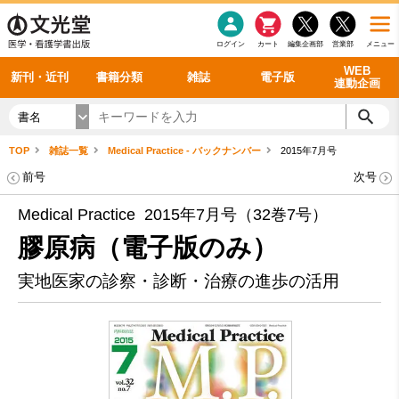
感染症
書籍「データに基づく臨床動作分析」WEB動画
老年医学
看護・介護
雑誌投稿規定
呼吸器
理学療法
電子書籍
書籍「眼手術学」WEB動画
新刊一覧
外科学一般
ログイン
カート
編集企画部
営業部
メニュー
循環器
雑誌案内・年間購読
電子雑誌
書籍「神経症候学 II 改訂第二版」 WEB動画
今後の発行予定
整形外科
最新号
バックナンバー
シリーズ一覧
WEB
新刊・近刊
書籍分類
雑誌
電子版
連動企画
書名
TOP
雑誌一覧
Medical Practice - バックナンバー
2015年7月号
前号
次号
Medical Practice 2015年7月号（32巻7号）
膠原病（電子版のみ）
実地医家の診察・診断・治療の進歩の活用