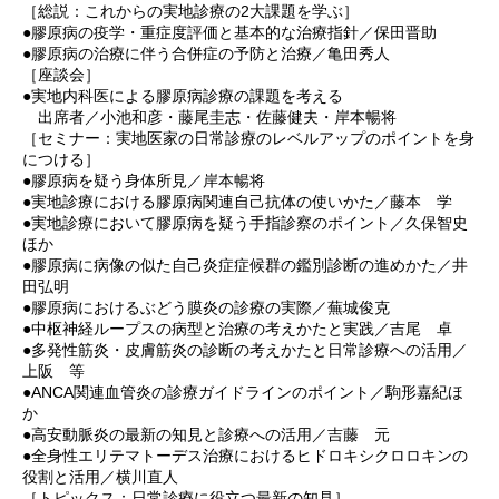
［総説：これからの実地診療の2大課題を学ぶ］
●膠原病の疫学・重症度評価と基本的な治療指針／保田晋助
●膠原病の治療に伴う合併症の予防と治療／亀田秀人
［座談会］
●実地内科医による膠原病診療の課題を考える
出席者／小池和彦・藤尾圭志・佐藤健夫・岸本暢将
［セミナー：実地医家の日常診療のレベルアップのポイントを身
につける］
●膠原病を疑う身体所見／岸本暢将
●実地診療における膠原病関連自己抗体の使いかた／藤本 学
●実地診療において膠原病を疑う手指診察のポイント／久保智史
ほか
●膠原病に病像の似た自己炎症症候群の鑑別診断の進めかた／井
田弘明
●膠原病におけるぶどう膜炎の診療の実際／蕪城俊克
●中枢神経ループスの病型と治療の考えかたと実践／吉尾 卓
●多発性筋炎・皮膚筋炎の診断の考えかたと日常診療への活用／
上阪 等
●ANCA関連血管炎の診療ガイドラインのポイント／駒形嘉紀ほ
か
●高安動脈炎の最新の知見と診療への活用／吉藤 元
●全身性エリテマトーデス治療におけるヒドロキシクロロキンの
役割と活用／横川直人
［トピックス：日常診療に役立つ最新の知見］