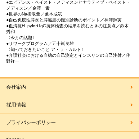
●エビデンス・ベイスト・メディスンとナラティブ・ベイスト・
メディスン／金澤 素
●世界のNa摂取量／兼本成斌
●自己免疫性膵炎と膵臓癌の鑑別診断のポイント／神澤輝実
●血清抗H. pylori IgG抗体検査の結果を読むときの注意点／鈴木
秀和
〈今月の話題〉
●リワークプログラム／五十嵐良雄
〈知っておきたいこと ア・ラ・カルト〉
●介護社会における血糖の自己測定とインスリンの自己注射／伴
野祥一
会社案内
採用情報
プライバシーポリシー