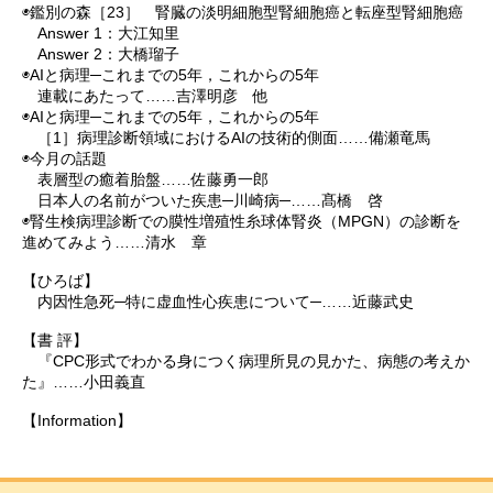
◉鑑別の森［23］ 腎臓の淡明細胞型腎細胞癌と転座型腎細胞癌
Answer 1：大江知里
Answer 2：大橋瑠子
◉AIと病理─これまでの5年，これからの5年
連載にあたって……吉澤明彦 他
◉AIと病理─これまでの5年，これからの5年
［1］病理診断領域におけるAIの技術的側面……備瀬竜馬
◉今月の話題
表層型の癒着胎盤……佐藤勇一郎
日本人の名前がついた疾患─川崎病─……髙橋 啓
◉腎生検病理診断での膜性増殖性糸球体腎炎（MPGN）の診断を
進めてみよう……清水 章
【ひろば】
内因性急死─特に虚血性心疾患について─……近藤武史
【書 評】
『CPC形式でわかる身につく病理所見の見かた、病態の考えか
た』……小田義直
【Information】