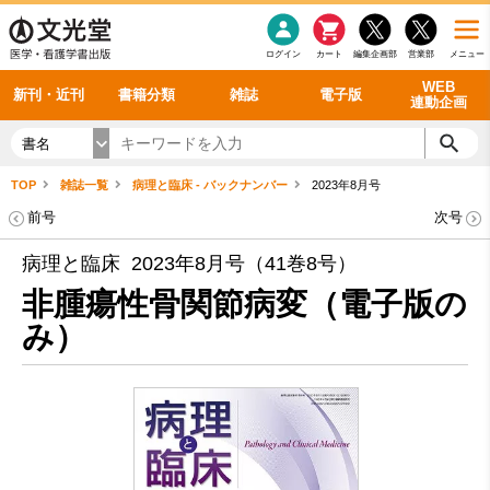
感染症
書籍「データに基づく臨床動作分析」WEB動画
老年医学
看護・介護
雑誌投稿規定
呼吸器
理学療法
電子書籍
書籍「眼手術学」WEB動画
新刊一覧
外科学一般
ログイン
カート
編集企画部
営業部
メニュー
循環器
雑誌案内・年間購読
電子雑誌
書籍「神経症候学 II 改訂第二版」 WEB動画
今後の発行予定
整形外科
最新号
バックナンバー
シリーズ一覧
WEB
新刊・近刊
書籍分類
雑誌
電子版
連動企画
書名
TOP
雑誌一覧
病理と臨床 - バックナンバー
2023年8月号
前号
次号
病理と臨床 2023年8月号（41巻8号）
非腫瘍性骨関節病変（電子版の
み）