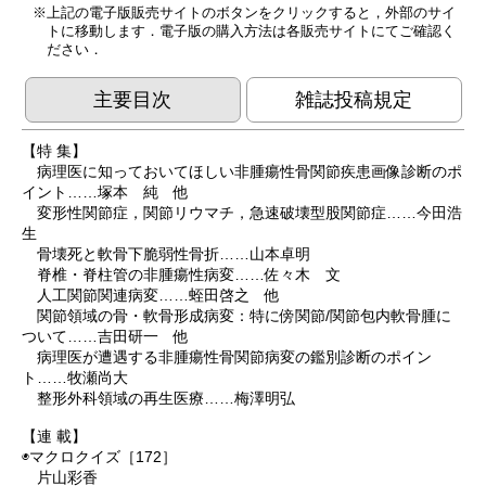
上記の電子版販売サイトのボタンをクリックすると，外部のサイ
トに移動します．電子版の購入方法は各販売サイトにてご確認く
ださい．
主要目次
雑誌投稿規定
【特 集】
病理医に知っておいてほしい非腫瘍性骨関節疾患画像診断のポ
イント……塚本 純 他
変形性関節症，関節リウマチ，急速破壊型股関節症……今田浩
生
骨壊死と軟骨下脆弱性骨折……山本卓明
脊椎・脊柱管の非腫瘍性病変……佐々木 文
人工関節関連病変……蛭田啓之 他
関節領域の骨・軟骨形成病変：特に傍関節/関節包内軟骨腫に
ついて……吉田研一 他
病理医が遭遇する非腫瘍性骨関節病変の鑑別診断のポイン
ト……牧瀬尚大
整形外科領域の再生医療……梅澤明弘
【連 載】
◉マクロクイズ［172］
片山彩香