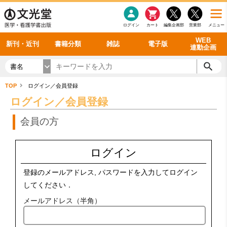
感染症
書籍「データに基づく臨床動作分析」WEB動画
老年医学
看護・介護
雑誌投稿規定
呼吸器
理学療法
電子書籍
書籍「眼手術学」WEB動画
新刊一覧
外科学一般
ログイン
カート
編集企画部
営業部
メニュー
循環器
雑誌案内・年間購読
電子雑誌
書籍「神経症候学 II 改訂第二版」 WEB動画
今後の発行予定
整形外科
最新号
バックナンバー
シリーズ一覧
WEB
新刊・近刊
書籍分類
雑誌
電子版
連動企画
書名
TOP
ログイン／会員登録
ログイン／会員登録
会員の方
ログイン
登録のメールアドレス, パスワードを入力してログイン
してください．
メールアドレス（半角）