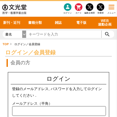
感染症
書籍「データに基づく臨床動作分析」WEB動画
老年医学
看護・介護
雑誌投稿規定
呼吸器
理学療法
電子書籍
書籍「眼手術学」WEB動画
新刊一覧
外科学一般
ログイン
カート
編集企画部
営業部
メニュー
循環器
雑誌案内・年間購読
電子雑誌
書籍「神経症候学 II 改訂第二版」 WEB動画
今後の発行予定
整形外科
最新号
バックナンバー
シリーズ一覧
WEB
新刊・近刊
書籍分類
雑誌
電子版
連動企画
書名
TOP
ログイン／会員登録
ログイン／会員登録
会員の方
ログイン
登録のメールアドレス, パスワードを入力してログイン
してください．
メールアドレス（半角）