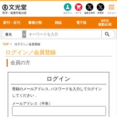
感染症
書籍「データに基づく臨床動作分析」WEB動画
老年医学
看護・介護
雑誌投稿規定
呼吸器
理学療法
電子書籍
書籍「眼手術学」WEB動画
新刊一覧
外科学一般
ログイン
カート
編集企画部
営業部
メニュー
循環器
雑誌案内・年間購読
電子雑誌
書籍「神経症候学 II 改訂第二版」 WEB動画
今後の発行予定
整形外科
最新号
バックナンバー
シリーズ一覧
WEB
新刊・近刊
書籍分類
雑誌
電子版
連動企画
書名
TOP
ログイン／会員登録
ログイン／会員登録
会員の方
ログイン
登録のメールアドレス, パスワードを入力してログイン
してください．
メールアドレス（半角）