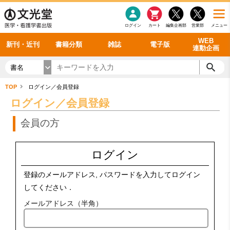
感染症
書籍「データに基づく臨床動作分析」WEB動画
老年医学
看護・介護
雑誌投稿規定
呼吸器
理学療法
電子書籍
書籍「眼手術学」WEB動画
新刊一覧
外科学一般
ログイン
カート
編集企画部
営業部
メニュー
循環器
雑誌案内・年間購読
電子雑誌
書籍「神経症候学 II 改訂第二版」 WEB動画
今後の発行予定
整形外科
最新号
バックナンバー
シリーズ一覧
WEB
新刊・近刊
書籍分類
雑誌
電子版
連動企画
書名
TOP
ログイン／会員登録
ログイン／会員登録
会員の方
ログイン
登録のメールアドレス, パスワードを入力してログイン
してください．
メールアドレス（半角）