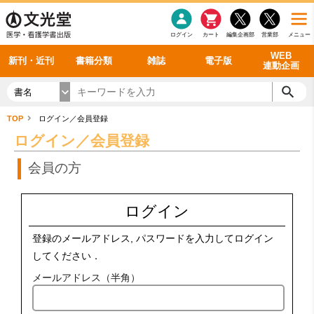
感染症
書籍「データに基づく臨床動作分析」WEB動画
老年医学
看護・介護
雑誌投稿規定
呼吸器
理学療法
電子書籍
書籍「眼手術学」WEB動画
新刊一覧
外科学一般
ログイン
カート
編集企画部
営業部
メニュー
循環器
雑誌案内・年間購読
電子雑誌
書籍「神経症候学 II 改訂第二版」 WEB動画
今後の発行予定
整形外科
最新号
バックナンバー
シリーズ一覧
WEB
新刊・近刊
書籍分類
雑誌
電子版
連動企画
書名
TOP
ログイン／会員登録
ログイン／会員登録
会員の方
ログイン
登録のメールアドレス, パスワードを入力してログイン
してください．
メールアドレス（半角）