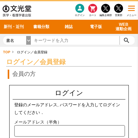
感染症
書籍「データに基づく臨床動作分析」WEB動画
老年医学
看護・介護
雑誌投稿規定
呼吸器
理学療法
電子書籍
書籍「眼手術学」WEB動画
新刊一覧
外科学一般
ログイン
カート
編集企画部
営業部
メニュー
循環器
雑誌案内・年間購読
電子雑誌
書籍「神経症候学 II 改訂第二版」 WEB動画
今後の発行予定
整形外科
最新号
バックナンバー
シリーズ一覧
WEB
新刊・近刊
書籍分類
雑誌
電子版
連動企画
書名
TOP
ログイン／会員登録
ログイン／会員登録
会員の方
ログイン
登録のメールアドレス, パスワードを入力してログイン
してください．
メールアドレス（半角）