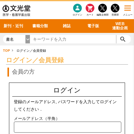
感染症
書籍「データに基づく臨床動作分析」WEB動画
老年医学
看護・介護
雑誌投稿規定
呼吸器
理学療法
電子書籍
書籍「眼手術学」WEB動画
新刊一覧
外科学一般
ログイン
カート
編集企画部
営業部
メニュー
循環器
雑誌案内・年間購読
電子雑誌
書籍「神経症候学 II 改訂第二版」 WEB動画
今後の発行予定
整形外科
最新号
バックナンバー
シリーズ一覧
WEB
新刊・近刊
書籍分類
雑誌
電子版
連動企画
書名
TOP
ログイン／会員登録
ログイン／会員登録
会員の方
ログイン
登録のメールアドレス, パスワードを入力してログイン
してください．
メールアドレス（半角）