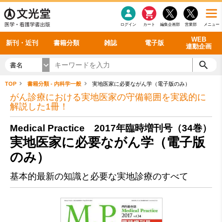
感染症
書籍「データに基づく臨床動作分析」WEB動画
老年医学
看護・介護
雑誌投稿規定
呼吸器
理学療法
電子書籍
書籍「眼手術学」WEB動画
新刊一覧
外科学一般
ログイン
カート
編集企画部
営業部
メニュー
循環器
雑誌案内・年間購読
電子雑誌
書籍「神経症候学 II 改訂第二版」 WEB動画
今後の発行予定
整形外科
最新号
バックナンバー
シリーズ一覧
WEB
新刊・近刊
書籍分類
雑誌
電子版
連動企画
書名
TOP
書籍分類 - 内科学一般
実地医家に必要ながん学（電子版のみ）
がん診療における実地医家の守備範囲を実践的に
解説した1冊！
Medical Practice 2017年臨時増刊号（34巻）
実地医家に必要ながん学（電子版
のみ）
基本的最新の知識と必要な実地診療のすべて