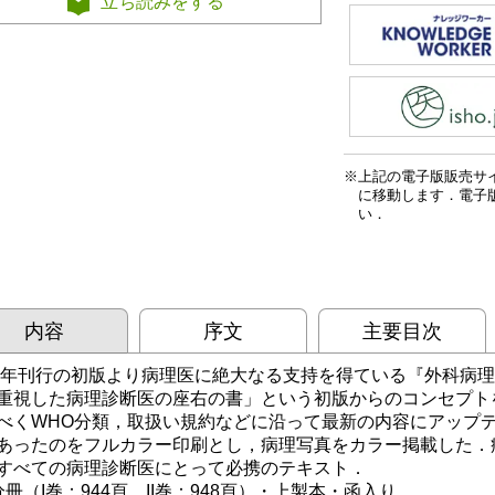
立ち読みをする
上記の電子版販売サ
に移動します．電子
い．
内容
序文
主要目次
84年刊行の初版より病理医に絶大なる支持を得ている『外科病理
重視した病理診断医の座右の書」という初版からのコンセプト
べくWHO分類，取扱い規約などに沿って最新の内容にアップ
あったのをフルカラー印刷とし，病理写真をカラー掲載した．
すべての病理診断医にとって必携のテキスト．
分冊（I巻：944頁，II巻：948頁）・上製本・函入り