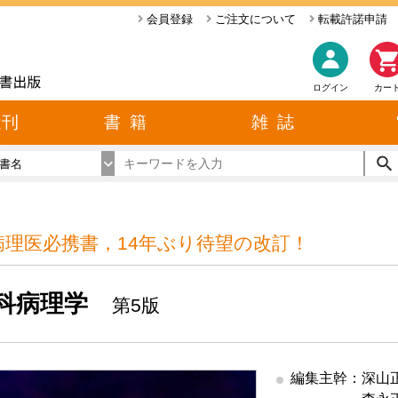
会員登録
ご注文について
転載許諾申請
ログイン
カー
近刊
書 籍
雑 誌
書名
病理医必携書，14年ぶり待望の改訂！
科病理学
第5版
編集主幹：深山