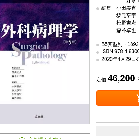
編集主幹
森永正
編集：小田義直
編集
坂元亨宇（
編集
松野吉宏（
編集
森谷卓也（
B5変型判・189
ISBN 978-4-830
2020年4月29日
46,200
定価