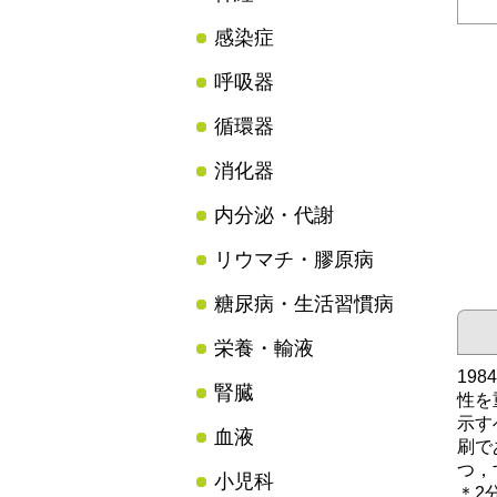
感染症
呼吸器
循環器
消化器
内分泌・代謝
リウマチ・膠原病
糖尿病・生活習慣病
栄養・輸液
19
腎臓
性を
示す
血液
刷で
つ，
小児科
＊2