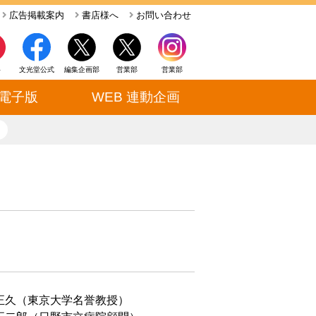
広告掲載案内
書店様へ
お問い合わせ
ト
文光堂公式
編集企画部
営業部
営業部
電子版
WEB 連動企画
close
正久（東京大学名誉教授）