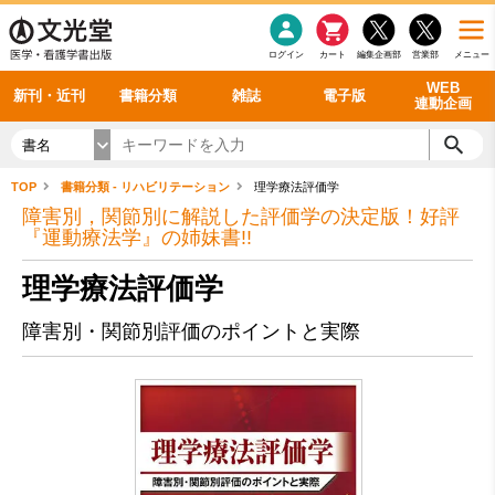
感染症
書籍「データに基づく臨床動作分析」WEB動画
老年医学
看護・介護
雑誌投稿規定
呼吸器
理学療法
電子書籍
書籍「眼手術学」WEB動画
新刊一覧
外科学一般
ログイン
カート
編集企画部
営業部
メニュー
循環器
雑誌案内・年間購読
電子雑誌
書籍「神経症候学 II 改訂第二版」 WEB動画
今後の発行予定
整形外科
最新号
バックナンバー
シリーズ一覧
WEB
新刊・近刊
書籍分類
雑誌
電子版
連動企画
書名
TOP
書籍分類 - リハビリテーション
理学療法評価学
障害別，関節別に解説した評価学の決定版！好評
『運動療法学』の姉妹書!!
理学療法評価学
障害別・関節別評価のポイントと実際