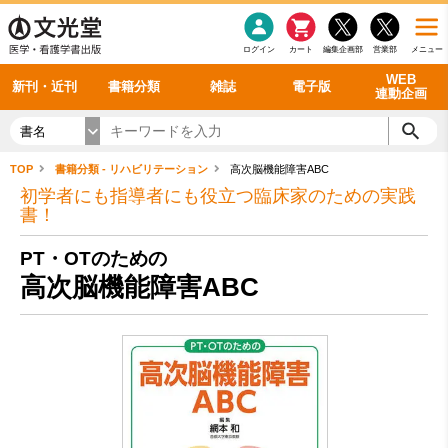
感染症
書籍「データに基づく臨床動作分析」WEB動画
老年医学
看護・介護
雑誌投稿規定
呼吸器
理学療法
電子書籍
書籍「眼手術学」WEB動画
新刊一覧
外科学一般
ログイン
カート
編集企画部
営業部
メニュー
循環器
雑誌案内・年間購読
電子雑誌
書籍「神経症候学 II 改訂第二版」 WEB動画
今後の発行予定
整形外科
最新号
バックナンバー
シリーズ一覧
WEB
新刊・近刊
書籍分類
雑誌
電子版
連動企画
書名
TOP
書籍分類 - リハビリテーション
高次脳機能障害ABC
初学者にも指導者にも役立つ臨床家のための実践
書！
PT・OTのための
高次脳機能障害ABC