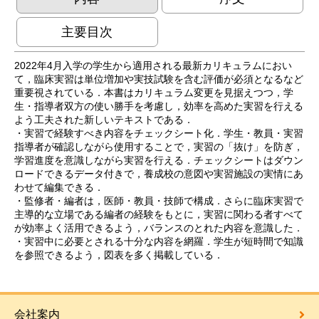
主要目次
2022年4月入学の学生から適用される最新カリキュラムにおい
て，臨床実習は単位増加や実技試験を含む評価が必須となるなど
重要視されている．本書はカリキュラム変更を見据えつつ，学
生・指導者双方の使い勝手を考慮し，効率を高めた実習を行える
よう工夫された新しいテキストである．
・実習で経験すべき内容をチェックシート化．学生・教員・実習
指導者が確認しながら使用することで，実習の「抜け」を防ぎ，
学習進度を意識しながら実習を行える．チェックシートはダウン
ロードできるデータ付きで，養成校の意図や実習施設の実情にあ
わせて編集できる．
・監修者・編者は，医師・教員・技師で構成．さらに臨床実習で
主導的な立場である編者の経験をもとに，実習に関わる者すべて
が効率よく活用できるよう，バランスのとれた内容を意識した．
・実習中に必要とされる十分な内容を網羅．学生が短時間で知識
を参照できるよう，図表を多く掲載している．
会社案内