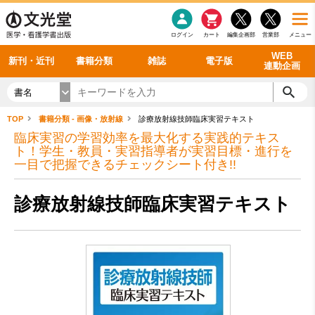
感染症
書籍「データに基づく臨床動作分析」WEB動画
老年医学
看護・介護
雑誌投稿規定
呼吸器
理学療法
電子書籍
書籍「眼手術学」WEB動画
新刊一覧
外科学一般
ログイン
カート
編集企画部
営業部
メニュー
循環器
雑誌案内・年間購読
電子雑誌
書籍「神経症候学 II 改訂第二版」 WEB動画
今後の発行予定
整形外科
最新号
バックナンバー
シリーズ一覧
WEB
新刊・近刊
書籍分類
雑誌
電子版
連動企画
書名
TOP
書籍分類 - 画像・放射線
診療放射線技師臨床実習テキスト
臨床実習の学習効率を最大化する実践的テキス
ト！学生・教員・実習指導者が実習目標・進行を
一目で把握できるチェックシート付き!!
診療放射線技師臨床実習テキスト