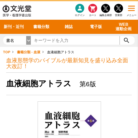
感染症
書籍「データに基づく臨床動作分析」WEB動画
老年医学
看護・介護
雑誌投稿規定
呼吸器
理学療法
電子書籍
書籍「眼手術学」WEB動画
新刊一覧
外科学一般
ログイン
カート
編集企画部
営業部
メニュー
循環器
雑誌案内・年間購読
電子雑誌
書籍「神経症候学 II 改訂第二版」 WEB動画
今後の発行予定
整形外科
最新号
バックナンバー
シリーズ一覧
WEB
新刊・近刊
書籍分類
雑誌
電子版
連動企画
書名
TOP
書籍分類 - 血液
血液細胞アトラス
血液形態学のバイブルが最新知見を盛り込み全面
大改訂！
血液細胞アトラス
第6版