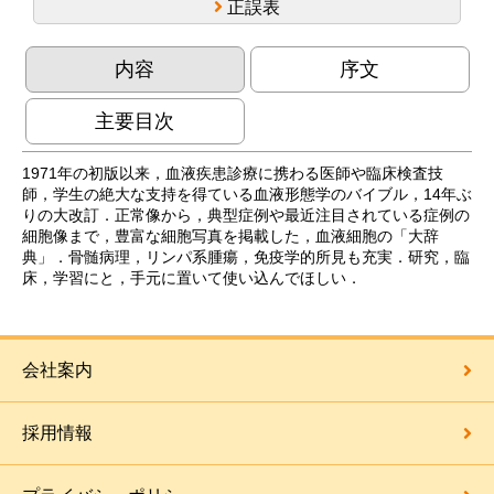
正誤表
内容
序文
主要目次
1971年の初版以来，血液疾患診療に携わる医師や臨床検査技
師，学生の絶大な支持を得ている血液形態学のバイブル，14年ぶ
りの大改訂．正常像から，典型症例や最近注目されている症例の
細胞像まで，豊富な細胞写真を掲載した，血液細胞の「大辞
典」．骨髄病理，リンパ系腫瘍，免疫学的所見も充実．研究，臨
床，学習にと，手元に置いて使い込んでほしい．
会社案内
採用情報