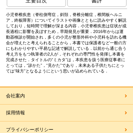
主要目次
書評
小児脊椎疾患（脊柱側弯症，斜頚，脊椎分離症，椎間板ヘルニ
ア，終板障害）についてイラストや画像とともに読みやすく解説
しており，短時間で理解が深まる内容．小児脊椎疾患は症状が成
長過程に影響を及ぼすため，早期発見が重要．2016年からは運
動器検診が開始され，多くの小児が整形外科や小児科を訪れる機
会が増えたと考えられることから，本書では保護者など一般の方
にもわかりやすい平易な記述で解説している．以前から通じ合う
考え方をもつ執筆者の2人が，それぞれの専門性を発揮し本書を
完成させた．タイトルの“ミカタ”は，本疾患を扱う医療従事者に
とっては，“診かた”，“見かた”であり，未来ある子供たちにとっ
ては“味方”となるようにという思いが込められている．
会社案内
採用情報
プライバシーポリシー