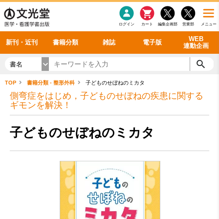
感染症
書籍「データに基づく臨床動作分析」WEB動画
老年医学
看護・介護
雑誌投稿規定
呼吸器
理学療法
電子書籍
書籍「眼手術学」WEB動画
新刊一覧
外科学一般
ログイン
カート
編集企画部
営業部
メニュー
循環器
雑誌案内・年間購読
電子雑誌
書籍「神経症候学 II 改訂第二版」 WEB動画
今後の発行予定
整形外科
最新号
バックナンバー
シリーズ一覧
WEB
新刊・近刊
書籍分類
雑誌
電子版
連動企画
書名
TOP
書籍分類 - 整形外科
子どものせぼねのミカタ
側弯症をはじめ，子どものせぼねの疾患に関する
ギモンを解決！
子どものせぼねのミカタ