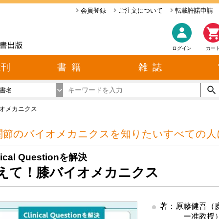
会員登録
ご注文について
転載許諾申請
ログイン
カー
近刊
書 籍
雑 誌
書名
オメカニクス
関節のバイオメカニクスを知りたいすべての人
nical Questionを解決
えて！膝バイオメカニクス
著：原藤健吾（
ー准教授