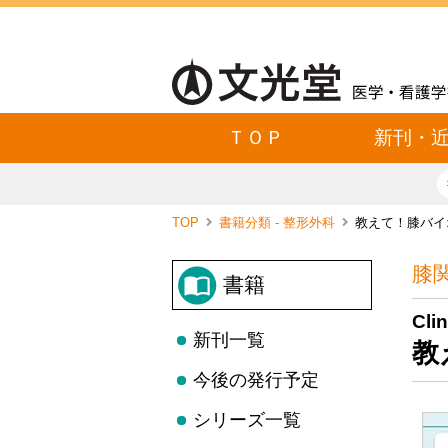
ＴＯＰ
新刊・
TOP
書籍分類 - 整形外科
教えて！膝バイ
膝
書籍
Cli
新刊一覧
教
今後の発行予定
シリーズ一覧