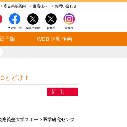
広告掲載案内
書店様へ
お問い合わせ
ト
文光堂公式
編集企画部
営業部
営業部
電子版
WEB 連動企画
close
にとどけ！
新刊
慶應義塾大学スポーツ医学研究センタ
）