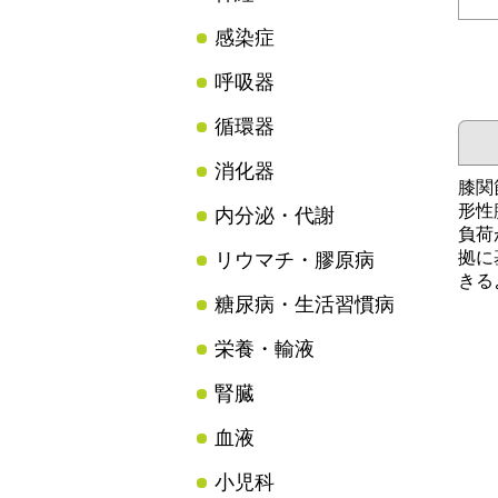
感染症
呼吸器
循環器
消化器
膝関
形性
内分泌・代謝
負荷
拠に
リウマチ・膠原病
きる
糖尿病・生活習慣病
栄養・輸液
腎臓
血液
小児科