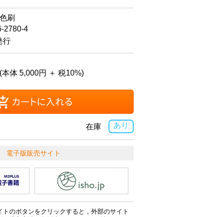
4色刷
6-2780-4
発行
(本体 5,000円 ＋ 税10%)
あり
在庫
電子版販売サイト
イトのボタンをクリックすると，外部のサイト