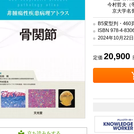
著
今村哲夫（帝
京大学名
B5変型判・460
ISBN 978-4-830
2024年10月22
20,900
定価
立ち読みをする