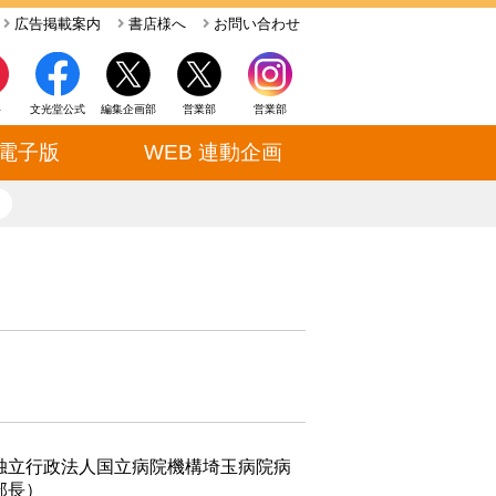
広告掲載案内
書店様へ
お問い合わせ
ト
文光堂公式
編集企画部
営業部
営業部
電子版
WEB 連動企画
close
独立行政法人国立病院機構埼玉病院病
部長）