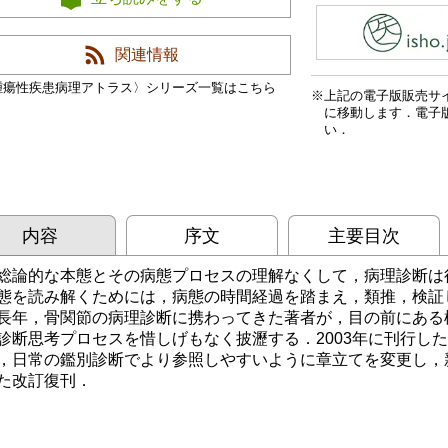
関連情報
腫瘍性疾患病理アトラス〉シリーズ一覧はこちら
上記の電子版販売サ
に移動します．電子
い．
内容
序文
主要目次
総論的な本態とその病態プロセスの理解なくして，病理診断は
態を読み解くためには，病態の時間経過を踏まえ，類推，検証
長年，骨関節の病理診断に携わってきた著者が，目の前にある
診断思考プロセスを惜しげもなく披瀝する．2003年に刊行し
，日常の鑑別診断でより参照しやすいように章立てを変更し，新
た改訂復刊．