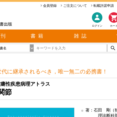
会員登録
ご注文について
転載許諾申請
ログイン
カー
近刊
書 籍
雑 誌
書名
世代に継承されるべき，唯一無二の必携書！
腫瘍性疾患病理アトラス
関節
著：石田 剛（
理診断科