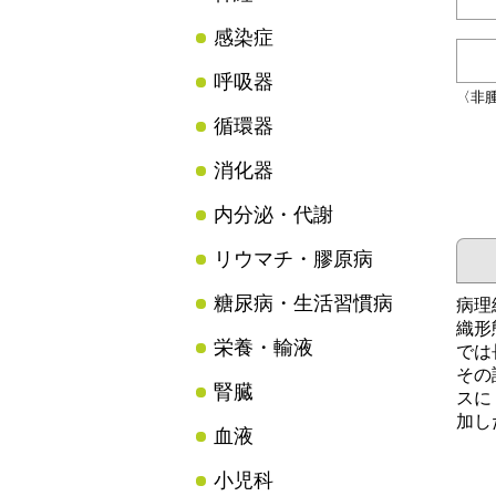
感染症
呼吸器
〈非
循環器
消化器
内分泌・代謝
リウマチ・膠原病
糖尿病・生活習慣病
病理
織形
栄養・輸液
では
その
腎臓
スに
加し
血液
小児科