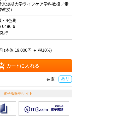
京短期大学ライフケア学科教授／帝
誉教授）
頁・4色刷
6-0496-6
日発行
円 (本体 19,000円 ＋ 税10%)
あり
在庫
電子版販売サイト