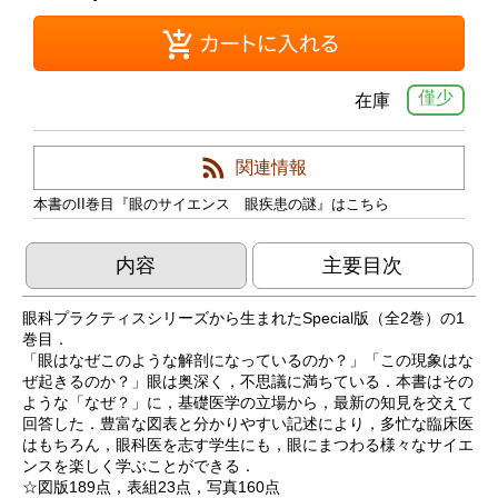
僅少
在庫
関連情報
本書のII巻目『眼のサイエンス 眼疾患の謎』はこちら
内容
主要目次
眼科プラクティスシリーズから生まれたSpecial版（全2巻）の1
巻目．
「眼はなぜこのような解剖になっているのか？」「この現象はな
ぜ起きるのか？」眼は奥深く，不思議に満ちている．本書はその
ような「なぜ？」に，基礎医学の立場から，最新の知見を交えて
回答した．豊富な図表と分かりやすい記述により，多忙な臨床医
はもちろん，眼科医を志す学生にも，眼にまつわる様々なサイエ
ンスを楽しく学ぶことができる．
☆図版189点，表組23点，写真160点