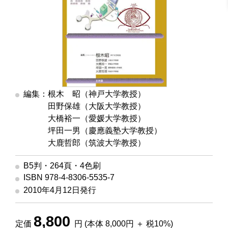
編集：根木 昭（神戸大学教授）
編集
田野保雄（大阪大学教授）
編集
大橋裕一（愛媛大学教授）
編集
坪田一男（慶應義塾大学教授）
編集
大鹿哲郎（筑波大学教授）
B5判・264頁・4色刷
ISBN 978-4-8306-5535-7
2010年4月12日発行
8,800
定価
円 (本体 8,000円 ＋ 税10%)