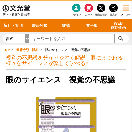
感染症
書籍「データに基づく臨床動作分析」WEB動画
老年医学
看護・介護
雑誌投稿規定
呼吸器
理学療法
電子書籍
書籍「眼手術学」WEB動画
新刊一覧
外科学一般
ログイン
カート
編集企画部
営業部
メニュー
循環器
雑誌案内・年間購読
電子雑誌
書籍「神経症候学 II 改訂第二版」 WEB動画
今後の発行予定
整形外科
最新号
バックナンバー
シリーズ一覧
WEB
新刊・近刊
書籍分類
雑誌
電子版
連動企画
書名
TOP
書籍分類 - 眼科
眼のサイエンス 視覚の不思議
視覚の不思議を分かりやすく解説！眼にまつわる
様々なサイエンスが楽しく学べる!!
眼のサイエンス 視覚の不思議